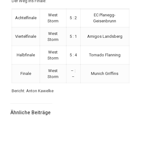
Der Weg ins Finale:
West
EC Planegg-
Achtelfinale
5 : 2
Storm
Geisenbrunn
West
Viertelfinale
5 : 1
Amigos Landsberg
Storm
West
Halbfinale
5 : 4
Tornado Flanning
Storm
West
– :
Finale
Munich Griffins
Storm
–
Bericht: Anton Kawelke
Ähnliche Beiträge