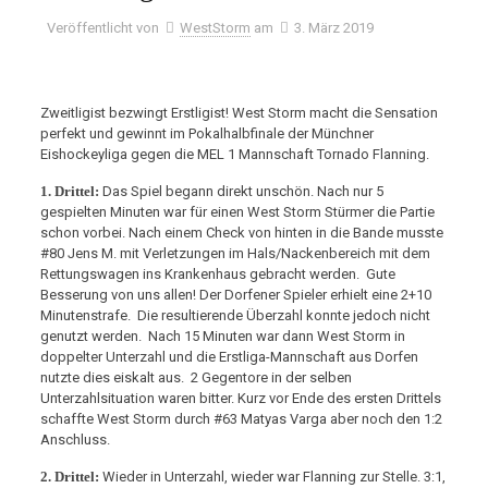
Veröffentlicht von
WestStorm
am
3. März 2019
Zweitligist bezwingt Erstligist! West Storm macht die Sensation
perfekt und gewinnt im Pokalhalbfinale der Münchner
Eishockeyliga gegen die MEL 1 Mannschaft Tornado Flanning.
1. Drittel:
Das Spiel begann direkt unschön. Nach nur 5
gespielten Minuten war für einen West Storm Stürmer die Partie
schon vorbei. Nach einem Check von hinten in die Bande musste
#80 Jens M. mit Verletzungen im Hals/Nackenbereich mit dem
Rettungswagen ins Krankenhaus gebracht werden. Gute
Besserung von uns allen! Der Dorfener Spieler erhielt eine 2+10
Minutenstrafe. Die resultierende Überzahl konnte jedoch nicht
genutzt werden. Nach 15 Minuten war dann West Storm in
doppelter Unterzahl und die Erstliga-Mannschaft aus Dorfen
nutzte dies eiskalt aus. 2 Gegentore in der selben
Unterzahlsituation waren bitter. Kurz vor Ende des ersten Drittels
schaffte West Storm durch #63 Matyas Varga aber noch den 1:2
Anschluss.
2. Drittel:
Wieder in Unterzahl, wieder war Flanning zur Stelle. 3:1,