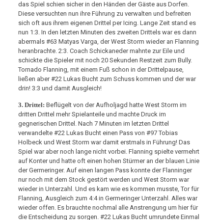
das Spiel schien sicher in den Händen der Gäste aus Dorfen.
Diese versuchten nun ihre Führung zu verwalten und befreiten
sich oft aus ihrem eigenen Drittel per Icing. Lange Zeit stand es
nun 1:3. In den letzten Minuten des zweiten Drittels war es dann
abermals #63 Matyas Varga, der West Storm wieder an Flanning
heranbrachte. 2:3. Coach Schickaneder mahnte zur Eile und
schickte die Spieler mit noch 20 Sekunden Restzeit zum Bully.
Tornado Flanning, mit einem Fuß schon in der Drittelpause,
ließen aber #22 Lukas Bucht zum Schuss kommen und der war
drin! 3:3 und damit Ausgleich!
3. Drittel:
Beflügelt von der Aufholjagd hatte West Storm im
dritten Drittel mehr Spielanteile und machte Druck im
gegnerischen Drittel. Nach 7 Minuten im letzten Drittel
verwandelte #22 Lukas Bucht einen Pass von #97 Tobias
Holbeck und West Storm war damit erstmals in Führung! Das
Spiel war aber noch lange nicht vorbei. Flanning spielte vermehrt
auf Konter und hatte oft einen hohen Stürmer an der blauen Linie
der Germeringer. Auf einen langen Pass konnte der Flanninger
nur noch mit dem Stock gestört werden und West Storm war
wieder in Unterzahl. Und es kam wie es kommen musste, Tor für
Flanning, Ausgleich zum 4:4 in Germeringer Unterzahl. Alles war
wieder offen. Es brauchte nochmal alle Anstrengung um hier für
die Entscheidung zu sorgen. #22 Lukas Bucht umrundete Einmal