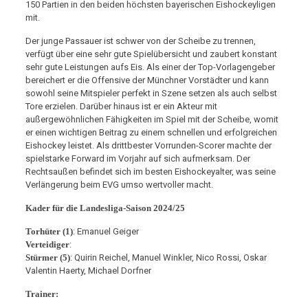
150 Partien in den beiden höchsten bayerischen Eishockeyligen
mit.
Der junge Passauer ist schwer von der Scheibe zu trennen,
verfügt über eine sehr gute Spielübersicht und zaubert konstant
sehr gute Leistungen aufs Eis. Als einer der Top-Vorlagengeber
bereichert er die Offensive der Münchner Vorstädter und kann
sowohl seine Mitspieler perfekt in Szene setzen als auch selbst
Tore erzielen. Darüber hinaus ist er ein Akteur mit
außergewöhnlichen Fähigkeiten im Spiel mit der Scheibe, womit
er einen wichtigen Beitrag zu einem schnellen und erfolgreichen
Eishockey leistet. Als drittbester Vorrunden-Scorer machte der
spielstarke Forward im Vorjahr auf sich aufmerksam. Der
Rechtsaußen befindet sich im besten Eishockeyalter, was seine
Verlängerung beim EVG umso wertvoller macht.
Kader für die Landesliga-Saison 2024/25
Torhüter (1)
: Emanuel Geiger
Verteidiger
:
Stürmer (5)
: Quirin Reichel, Manuel Winkler, Nico Rossi, Oskar
Valentin Haerty, Michael Dorfner
Trainer: