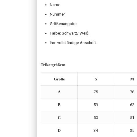
Name
Nummer
Größenangabe
Farbe: Schwarz/ Weiß
Ihre vollständige Anschrift
Trikotgrößen:
Größe
S
M
A
75
78
B
59
62
C
50
51
D
34
35