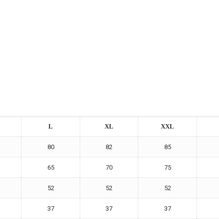
L
XL
XXL
80
82
85
65
70
75
52
52
52
37
37
37