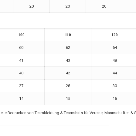
20
20
20
100
110
120
60
62
64
41
43
48
40
42
44
27
28
30
14
15
16
iduelle Bedrucken von Teamkleidung & Teamshirts für Vereine, Mannschaften &