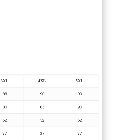
3XL
4XL
5XL
88
90
93
80
85
90
52
52
52
37
37
37