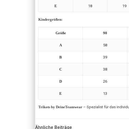
E
18
19
Kindergrößen:
Größe
90
A
58
B
39
C
38
D
26
E
13
Trikots by DeineTeamwear
– Spezialist für das indiv
Ähnliche Beiträge