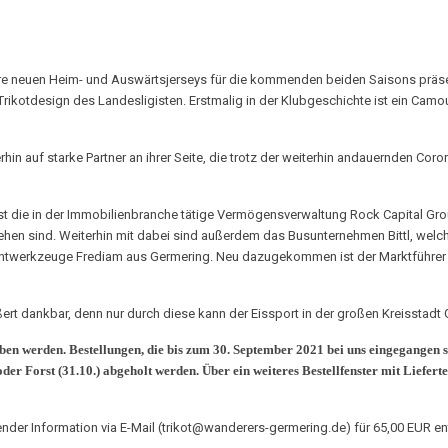
re neuen Heim- und Auswärtsjerseys für die kommenden beiden Saisons präsen
Trikotdesign des Landesligisten. Erstmalig in der Klubgeschichte ist ein Camo
hin auf starke Partner an ihrer Seite, die trotz der weiterhin andauernden Cor
t die in der Immobilienbranche tätige Vermögensverwaltung Rock Capital Group,
hen sind. Weiterhin mit dabei sind außerdem das Busunternehmen Bittl, welch
ntwerkzeuge Frediam aus Germering. Neu dazugekommen ist der Marktführer fü
ußert dankbar, denn nur durch diese kann der Eissport in der großen Kreissta
ben werden. Bestellungen, die bis zum 30. September 2021 bei uns eingegangen 
oder Forst (31.10.) abgeholt werden. Über ein weiteres Bestellfenster mit Lief
ender Information via E-Mail (trikot@wanderers-germering.de) für 65,00 EUR