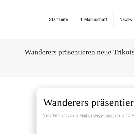
Startseite
1. Mannschaft
Nachw
Wanderers präsentieren neue Trikots
Wanderers präsentier
Veröffentlicht von
Markus Degenhardt
am
17. 