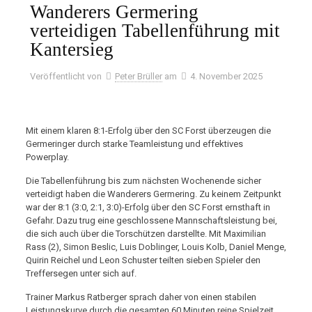
Wanderers Germering
verteidigen Tabellenführung mit
Kantersieg
Veröffentlicht von
Peter Brüller
am
4. November 2025
Mit einem klaren 8:1-Erfolg über den SC Forst überzeugen die
Germeringer durch starke Teamleistung und effektives
Powerplay.
Die Tabellenführung bis zum nächsten Wochenende sicher
verteidigt haben die Wanderers Germering. Zu keinem Zeitpunkt
war der 8:1 (3:0, 2:1, 3:0)-Erfolg über den SC Forst ernsthaft in
Gefahr. Dazu trug eine geschlossene Mannschaftsleistung bei,
die sich auch über die Torschützen darstellte. Mit Maximilian
Rass (2), Simon Beslic, Luis Doblinger, Louis Kolb, Daniel Menge,
Quirin Reichel und Leon Schuster teilten sieben Spieler den
Treffersegen unter sich auf.
Trainer Markus Ratberger sprach daher von einen stabilen
Leistungskurve durch die gesamten 60 Minuten reine Spielzeit