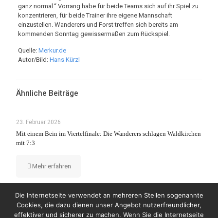
ganz normal.“ Vorrang habe für beide Teams sich auf ihr Spiel zu
konzentrieren, für beide Trainer ihre eigene Mannschaft
einzustellen. Wanderers und Forst treffen sich bereits am
kommenden Sonntag gewissermaßen zum Rückspiel.
Quelle:
Merkur.de
Autor/Bild:
Hans Kürzl
Ähnliche Beiträge
23. Februar 2026
Mit einem Bein im Viertelfinale: Die Wanderers schlagen Waldkirchen
mit 7:3
Mehr erfahren
Die Internetseite verwendet an mehreren Stellen sogenannte
Cookies, die dazu dienen unser Angebot nutzerfreundlicher,
effektiver und sicherer zu machen. Wenn Sie die Internetseite