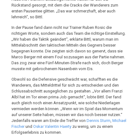
Rückstand gesorgt, mit dem die Cracks der Wanderers zum
ersten Pausentee glitten. „Das war schmerzhaft, aber auch
lehrreich“, so Bittl.
In der Pause fand dann nicht nur Trainer Ruben Rosic die
richtigen Worte, sondern auch das Team die richtige Einstellung.
„Wir haben die Taktik geändert“, erklärte Bittl, warum man im
Mittelabschnitt den taktischen Mitteln des Gegners besser
begegnen konnte. Die zeigten sich davon so genervt, dass sie
Marco Berger mit einem Foul sozusagen aus der Partie nahmen.
Das zog zwar eine Fünf-Minuten-Strafe nach sich, doch Berger
musste mit gebrochenem Nasenbein vom Eis.
Obwohl so die Defensive geschwächt war, schafften es die
Wanderers, das Mitteldrittel für sich zu entscheiden und den
Schlussabschnitt ausgeglichen zu gestalten. „Vor allem Franzi
Albl hat im Tor einen prima Job gemacht“, lobte Bittl. Der fand
auch gleich noch einen Ansatzpunkt, wie solche Niederlagen
vermieden werden können. „Wenn wir im Spiel das Momentum
auf unserer Seite haben, müssen wir das noch besser nutzen.“
Jedenfalls waren am Ende die Treffer von
Dennis Sturm
,
Michael
Fischer
und
Oskar Valentin Haerty
zu wenig, um zu einem
Erfolgserlebnis zu kommen.