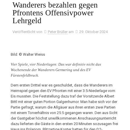
Wanderers bezahlen gegen
Pfrontens Offensivpower
Lehrgeld
Veröffentlicht von
Peter Brüller
am
29. Oktober 2024
Bild: © Walter Weiss
Vier Spiele, vier Niederlagen: Das war definitiv nicht das
Wochenende der Wanderers Germering und des EV
Fürstenfeldbruck.
Dem ersten Drittel war es geschuldet, dass die Wanderers im
Heimspiel gegen den EV Pfronten mit einer 3:5-Niederlage vom
Eis mussten. Die Feststellung dazu traf der Vorsitzende Albert
Bittl mit einer guten Portion Galgenhumor. Man habe sich vor der
Partie gefragt, warum die Allgäuer aus ihren ersten zwei Partien
mit einem Torverhältnis von 25:5 gegangen waren. Den aus Sicht
der Gastgeber höchst unwillkommenen Anschauungsunterricht
dazu lieferten die Gäste in den ersten 20 Minuten sozusagen frei
Haus ins Polariom. Blitzartige Konter hatten für den 0:2-