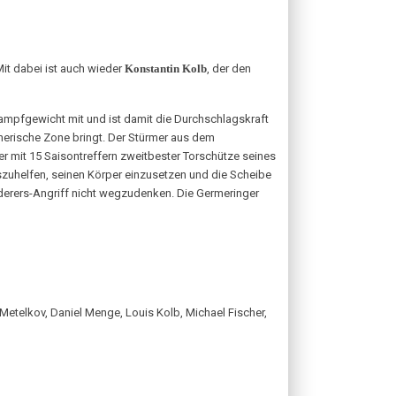
Mit dabei ist auch wieder
Konstantin Kolb
, der den
 Kampfgewicht mit und ist damit die Durchschlagskraft
nerische Zone bringt. Der Stürmer aus dem
r mit 15 Saisontreffern zweitbester Torschütze seines
 auszuhelfen, seinen Körper einzusetzen und die Scheibe
derers-Angriff nicht wegzudenken. Die Germeringer
i Metelkov, Daniel Menge, Louis Kolb, Michael Fischer,