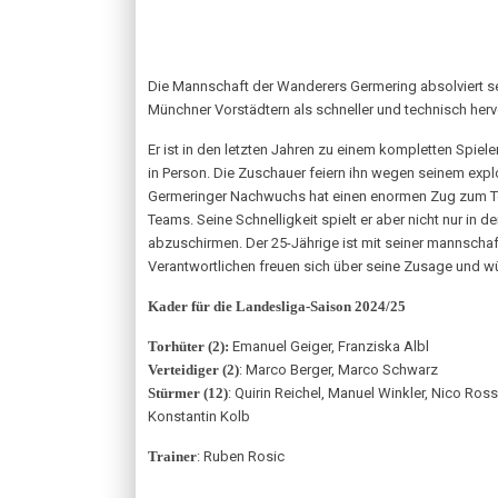
Die Mannschaft der Wanderers Germering absolviert seit
Münchner Vorstädtern als schneller und technisch herv
Er ist in den letzten Jahren zu einem kompletten Spiel
in Person. Die Zuschauer feiern ihn wegen seinem exp
Germeringer Nachwuchs hat einen enormen Zug zum Tor 
Teams. Seine Schnelligkeit spielt er aber nicht nur in 
abzuschirmen. Der 25-Jährige ist mit seiner mannscha
Verantwortlichen freuen sich über seine Zusage und wü
Kader für die Landesliga-Saison 2024/25
Torhüter (2):
Emanuel Geiger, Franziska Albl
Verteidiger (2)
: Marco Berger, Marco Schwarz
Stürmer (12)
: Quirin Reichel, Manuel Winkler, Nico Ros
Konstantin Kolb
Trainer
: Ruben Rosic