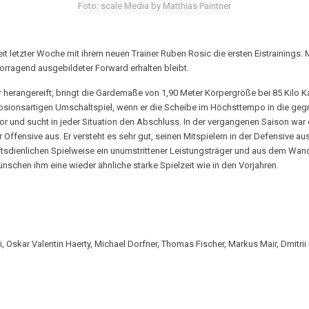
Foto: scale Media by Matthias Paintner
 letzter Woche mit ihrem neuen Trainer Ruben Rosic die ersten Eistrainings. 
orragend ausgebildeter Forward erhalten bleibt.
er herangereift, bringt die Gardemaße von 1,90 Meter Körpergröße bei 85 Kilo
losionsartigen Umschaltspiel, wenn er die Scheibe im Höchsttempo in die geg
und sucht in jeder Situation den Abschluss. In der vergangenen Saison war e
der Offensive aus. Er versteht es sehr gut, seinen Mitspielern in der Defensive
ftsdienlichen Spielweise ein unumstrittener Leistungsträger und aus dem Wan
nschen ihm eine wieder ähnliche starke Spielzeit wie in den Vorjahren.
si, Oskar Valentin Haerty, Michael Dorfner, Thomas Fischer, Markus Mair, Dmitri