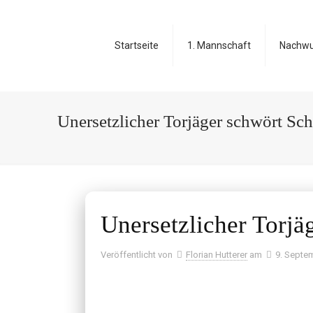
Startseite
1. Mannschaft
Nachw
Unersetzlicher Torjäger schwört Sc
Unersetzlicher Torjä
Veröffentlicht von
Florian Hutterer
am
9. Septe