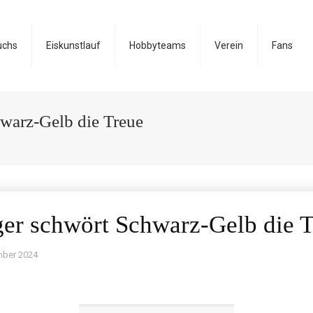
uchs
Eiskunstlauf
Hobbyteams
Verein
Fans
hwarz-Gelb die Treue
ger schwört Schwarz-Gelb die 
mber 2024