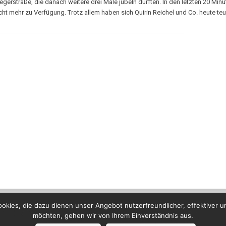
egerstraße, die danach weitere drei Male jubeln durften. In den letzten 20 Mi
t mehr zu Verfügung. Trotz allem haben sich Quirin Reichel und Co. heute teu
kies, die dazu dienen unser Angebot nutzerfreundlicher, effektiver u
möchten, gehen wir von Ihrem Einverständnis aus.