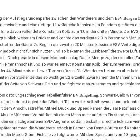
g der Aufstiegsrundenpartie zwischen den Wanderers und dem
ESV Burgau
b
erwischte und eine deftige 11:4 Klatsche kassierte. Im Polariom gehörten di
Eine davon vollendete Konstantin Kolb zum 1:0 in der dritten Minute. Der EVG, 
te, blieb weiter am Drücker und konnte das verdiente 2:0 in Person von Manuel
treffer der Gäste. Zu Beginn der zweiten 20 Minuten kassierte ESV-Verteidige
r jedoch nicht für sich nutzen und so bekamen die „Eisbären“ die zweite Luft
ch. Doch gerade in diesem Moment schlug Daniel Menge zu, der ein tolles Zus
Heimmannschaft und so war es erneut Konstantin Kolb, der zum vierten Tore
er 44. Minute bis auf zwei Tore verkürzen. Die Wanderers bekamen aber keine w
inuten vor Spielende das so wichtige 5:2 erzielte. Zwar kamen die Mannen um E
 auf der Seite von Schwarz-Gelb und so fightete man zusammen und geschloss
bis dato ungeschlagenen Tabellenführer
EV Dingolfing
. Schwarz-Gelb war von 
n unbeeindruckt agierte das Winhart-Team weiter selbstbewusst und belohnte
t dem Anschlusstreffer. Mit viel Druck und Speed kamen die „Isar Rats“ aus d
. Als die Münchner Vorstädter mit einem Mann mehr auf dem Eis standen, konnt
en ein nachgelaufener EVD-Angreifer sodann eiskalt ins rechte Eck zum viert
äter brachten die Wanderers jedoch in Person von Dennis Sturm und Kapitän 
in der Marco-Sturm-Eishalle verfolgt wurde. Mit dem Spielstand von 4:3 ging es 