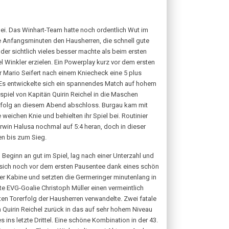
ei. Das Winhart-Team hatte noch ordentlich Wut im
e Anfangsminuten den Hausherren, die schnell gute
der sichtlich vieles besser machte als beim ersten
 Winkler erzielen. Ein Powerplay kurz vor dem ersten
r Mario Seifert nach einem Kniecheck eine 5 plus
. Es entwickelte sich ein spannendes Match auf hohem
piel von Kapitän Quirin Reichel in die Maschen
rfolg an diesem Abend abschloss. Burgau kam mit
eichen Knie und behielten ihr Spiel bei. Routinier
rwin Halusa nochmal auf 5:4 heran, doch in dieser
en bis zum Sieg.
Beginn an gut im Spiel, lag nach einer Unterzahl und
 sich noch vor dem ersten Pausentee dank eines schön
er Kabine und setzten die Germeringer minutenlang in
e EVG-Goalie Christoph Müller einen vermeintlich
en Torerfolg der Hausherren verwandelte. Zwei fatale
Quirin Reichel zurück in das auf sehr hohem Niveau
ins letzte Drittel. Eine schöne Kombination in der 43.