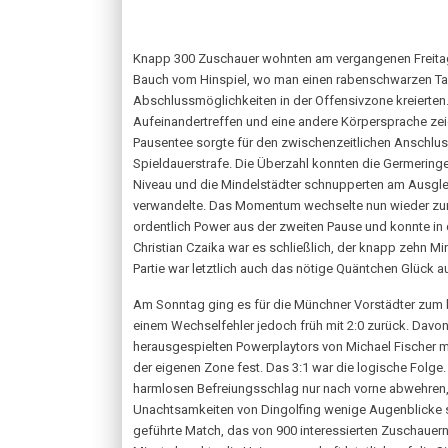
Knapp 300 Zuschauer wohnten am vergangenen Freita
Bauch vom Hinspiel, wo man einen rabenschwarzen Tag 
Abschlussmöglichkeiten in der Offensivzone kreierten. 
Aufeinandertreffen und eine andere Körpersprache zeig
Pausentee sorgte für den zwischenzeitlichen Anschluss
Spieldauerstrafe. Die Überzahl konnten die Germeringe
Niveau und die Mindelstädter schnupperten am Ausglei
verwandelte. Das Momentum wechselte nun wieder zur 
ordentlich Power aus der zweiten Pause und konnte in d
Christian Czaika war es schließlich, der knapp zehn M
Partie war letztlich auch das nötige Quäntchen Glück
Am Sonntag ging es für die Münchner Vorstädter zum 
einem Wechselfehler jedoch früh mit 2:0 zurück. Davo
herausgespielten Powerplaytors von Michael Fischer mi
der eigenen Zone fest. Das 3:1 war die logische Folge
harmlosen Befreiungsschlag nur nach vorne abwehren, d
Unachtsamkeiten von Dingolfing wenige Augenblicke sp
geführte Match, das von 900 interessierten Zuschauern 