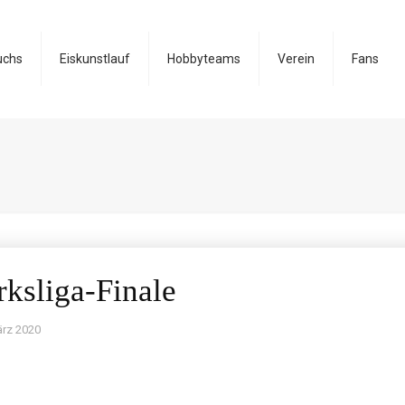
uchs
Eiskunstlauf
Hobbyteams
Verein
Fans
rksliga-Finale
ärz 2020