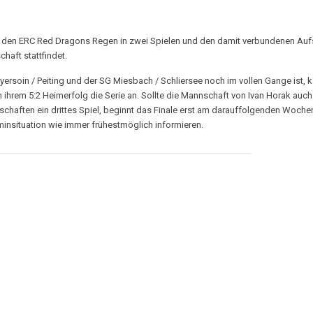
n ERC Red Dragons Regen in zwei Spielen und den damit verbundenen Aufstieg
haft stattfindet.
yersoin / Peiting und der SG Miesbach / Schliersee noch im vollen Gange ist, 
ihrem 5:2 Heimerfolg die Serie an. Sollte die Mannschaft von Ivan Horak auch am
chaften ein drittes Spiel, beginnt das Finale erst am darauffolgenden Woche
minsituation wie immer frühestmöglich informieren.