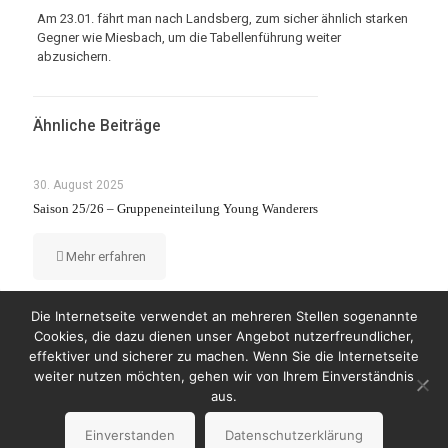
Am 23.01. fährt man nach Landsberg, zum sicher ähnlich starken
Gegner wie Miesbach, um die Tabellenführung weiter
abzusichern.
Ähnliche Beiträge
30. August 2025
Saison 25/26 – Gruppeneinteilung Young Wanderers
Mehr erfahren
Die Internetseite verwendet an mehreren Stellen sogenannte
Cookies, die dazu dienen unser Angebot nutzerfreundlicher,
effektiver und sicherer zu machen. Wenn Sie die Internetseite
weiter nutzen möchten, gehen wir von Ihrem Einverständnis
© Copyright 2023 by Wanderers Germering
aus.
Impressum
Datenschutzerklärung
Einverstanden
Datenschutzerklärung