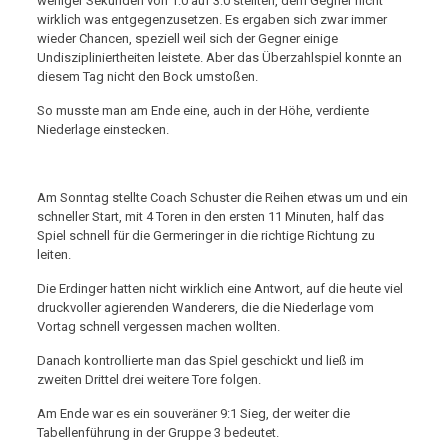
weniger Sekunden von 1:0 auf 3:0 stellten, dem Gegner nicht
wirklich was entgegenzusetzen. Es ergaben sich zwar immer
wieder Chancen, speziell weil sich der Gegner einige
Undiszipliniertheiten leistete. Aber das Überzahlspiel konnte an
diesem Tag nicht den Bock umstoßen.
So musste man am Ende eine, auch in der Höhe, verdiente
Niederlage einstecken.
Am Sonntag stellte Coach Schuster die Reihen etwas um und ein
schneller Start, mit 4 Toren in den ersten 11 Minuten, half das
Spiel schnell für die Germeringer in die richtige Richtung zu
leiten.
Die Erdinger hatten nicht wirklich eine Antwort, auf die heute viel
druckvoller agierenden Wanderers, die die Niederlage vom
Vortag schnell vergessen machen wollten.
Danach kontrollierte man das Spiel geschickt und ließ im
zweiten Drittel drei weitere Tore folgen.
Am Ende war es ein souveräner 9:1 Sieg, der weiter die
Tabellenführung in der Gruppe 3 bedeutet.