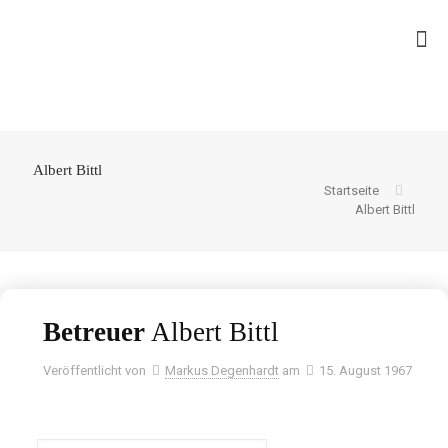
Albert Bittl
Startseite
Albert Bittl
Betreuer
Albert Bittl
Veröffentlicht von
Markus Degenhardt
am
15. August 1967