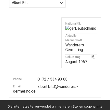
Nationalität
Deutschland
Aktuelle
Mannschaft
Wanderers
Germering
15.
Geburtstag
August 1967
0172 / 534 93 08
Phone
albert.bittl@wanderers-
Email
germering.de
Die Internetseite verwendet an mehreren Stellen sogenannte