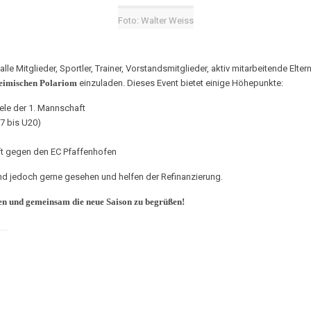
Foto: Walter Weiss
le Mitglieder, Sportler, Trainer, Vorstandsmitglieder, aktiv mitarbeitende Elt
eimischen Polariom
einzuladen. Dieses Event bietet einige Höhepunkte:
ele der 1. Mannschaft
7 bis U20)
ft gegen den EC Pfaffenhofen
 sind jedoch gerne gesehen und helfen der Refinanzierung.
en und gemeinsam die neue Saison zu begrüßen!