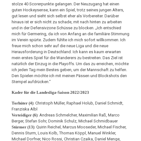
stolze 40 Scorerpunkte gelangen. Der Neuzugang hat einen
guten Hockeysense, kann ein Spiel, trotz seines jungen Alters,
gut lesen und sieht sich selbst eher als Vorbereiter. Darüber
hinaus ist er sich nicht zu schade, mit nach hinten zu arbeiten
und in der Defensivzone Schüsse zu blocken. „Ich entschied
mich für Germering, da ich von Anfang an die familiäre Stimmung
im Verein spürte. Zudem fühlte ich mich sofort willkommen. Ich
freue mich schon sehr auf die neue Liga und die neue
Herausforderung in Deutschland. Ich kann es kaum erwarten
mein erstes Spiel für die Wanderers zu bestreiten. Das Ziel ist
natürlich der Einzug in die Playoffs. Um das zu erreichen, möchte
ich jeden Tag mein Bestes geben, um der Mannschaft zu helfen.
Den Spielen möchte ich mit meinen Pässen und Blockshots den
Stempel aufdrücken.“
Kader für die Landesliga-Saison 2022/2023
Torhüter (4)
: Christoph Müller, Raphael Holub, Daniel Schmidt,
Franziska Albl
Verteidiger (6)
: Andreas Schmelcher, Maximilian Raß, Marco
Berger, Stefan Sohr, Dominik Schulz, Michael Schmidbauer
Stürmer (13)
: Quirin Reichel, Marcus Mooseder, Michael Fischer,
Dennis Sturm, Louis Kolb, Thomas Köppl, Manuel Winkler,
Michael Dorfner, Nico Rossi, Christian Czaika, Daniel Menge,