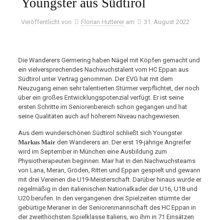
Youngster aus Südtirol
Veröffentlicht von
Florian Hutterer
am
31. August 2022
Die Wanderers Germering haben Nägel mit Köpfen gemacht und
ein vielversprechendes Nachwuchstalent vom HC Eppan aus
Südtirol unter Vertrag genommen. Der EVG hat mit dem
Neuzugang einen sehr talentierten Stürmer verpflichtet, der noch
über ein großes Entwicklungspotenzial verfügt. Er ist seine
ersten Schritte im Seniorenbereich schon gegangen und hat
seine Qualitäten auch auf höherem Niveau nachgewiesen.
Aus dem wunderschönen Südtirol schließt sich Youngster
Markus Mair
den Wanderers an. Der erst 19-jährige Angreifer
wird im September in München eine Ausbildung zum
Physiotherapeuten beginnen. Mair hat in den Nachwuchsteams
von Lana, Meran, Gröden, Ritten und Eppan gespielt und gewann
mit drei Vereinen die U19-Meisterschaft. Darüber hinaus wurde er
regelmäßig in den italienischen Nationalkader der U16, U18 und
U20 berufen. In den vergangenen drei Spielzeiten stürmte der
gebürtige Meraner in der Seniorenmannschaft des HC Eppan in
der zweithöchsten Spielklasse Italiens, wo ihm in 71 Einsätzen