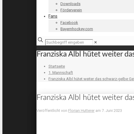
Downloads
Förderverein
Fans
Facebook
Bayernhockey.com
✕
Franziska Albl hütet weiter d
Startseite
1. Mannschaft
Franziska Albl hütet weiter das schwarz-gelbe G
Franziska Albl hütet weiter 
Veröffentlicht von
Florian Hutterer
am
7. Juni 2023