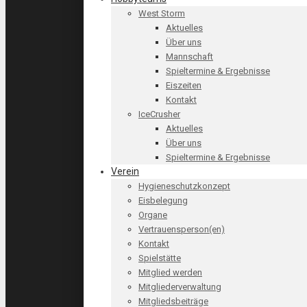
West Storm
Aktuelles
Über uns
Mannschaft
Spieltermine & Ergebnisse
Eiszeiten
Kontakt
IceCrusher
Aktuelles
Über uns
Spieltermine & Ergebnisse
Verein
Hygieneschutzkonzept
Eisbelegung
Organe
Vertrauensperson(en)
Kontakt
Spielstätte
Mitglied werden
Mitgliederverwaltung
Mitgliedsbeiträge