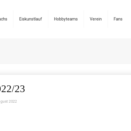
uchs
Eiskunstlauf
Hobbyteams
Verein
Fans
022/23
ugust 2022