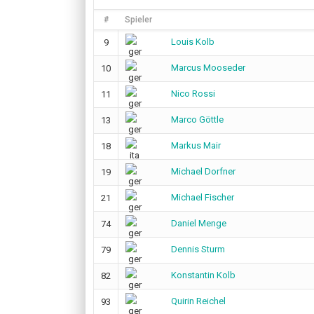
#
Spieler
Louis Kolb
9
Marcus Mooseder
10
Nico Rossi
11
Marco Göttle
13
Markus Mair
18
Michael Dorfner
19
Michael Fischer
21
Daniel Menge
74
Dennis Sturm
79
Konstantin Kolb
82
Quirin Reichel
93