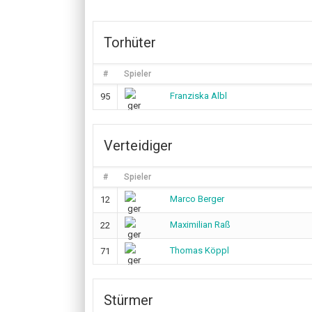
Torhüter
#
Spieler
Franziska Albl
95
Verteidiger
#
Spieler
Marco Berger
12
Maximilian Raß
22
Thomas Köppl
71
Stürmer