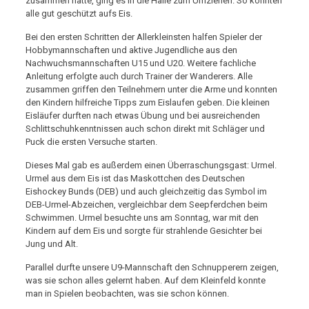
zusammen hatte, ging es in die Halle zum Umziehen. So konnten
alle gut geschützt aufs Eis.
Bei den ersten Schritten der Allerkleinsten halfen Spieler der
Hobbymannschaften und aktive Jugendliche aus den
Nachwuchsmannschaften U15 und U20. Weitere fachliche
Anleitung erfolgte auch durch Trainer der Wanderers. Alle
zusammen griffen den Teilnehmern unter die Arme und konnten
den Kindern hilfreiche Tipps zum Eislaufen geben. Die kleinen
Eisläufer durften nach etwas Übung und bei ausreichenden
Schlittschuhkenntnissen auch schon direkt mit Schläger und
Puck die ersten Versuche starten.
Dieses Mal gab es außerdem einen Überraschungsgast: Urmel.
Urmel aus dem Eis ist das Maskottchen des Deutschen
Eishockey Bunds (DEB) und auch gleichzeitig das Symbol im
DEB-Urmel-Abzeichen, vergleichbar dem Seepferdchen beim
Schwimmen. Urmel besuchte uns am Sonntag, war mit den
Kindern auf dem Eis und sorgte für strahlende Gesichter bei
Jung und Alt.
Parallel durfte unsere U9-Mannschaft den Schnupperern zeigen,
was sie schon alles gelernt haben. Auf dem Kleinfeld konnte
man in Spielen beobachten, was sie schon können.