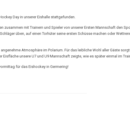
ckey Day in unserer Eishalle stattgefunden.
nten zusammen mit Trainern und Spieler von unserer Ersten Mannschaft den Sp
chläger üben, auf einen Torhüter seine ersten Schüsse machen oder Wettrenne
angenehme Atmosphäre im Polarium. Für das leibliche Wohl aller Gäste sorgte
 Eisfläche unsere U7 und U9 Mannschaft zeigte, wie es später einmal im Train
vormittag für das Eishockey in Germering!