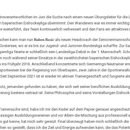
sverantwortlichen im Juni die Suche nach einem neuen Übungsleiter für die L
 bayerischen Eishockeyliga übernimmt. Den Wanderers war es immer wichtig ei
e weiterführt, das Team kontinuierlich verbessert und den Fans ein attraktives 
rächen kann man nun
Ruben Rosic
als neuen Headcoach der Seniorenmannschaft
Klostersee, wo er es bis zur Jugend- und Junioren-Bundesliga schaffte. Zur 
yernliga feierte er schließlich sein Landesliga-Debüt in der 1. Mannschaft. Sch
denn noch während seiner Einsätze in der zweithöchsten bayerischen Eishockeylig
ins Frühjahr 2016. Anschließend konzentrierte sich Germerings Neutrainer erst
sportwesen bei der Regierung von Oberbayern, zwei Jahre in der Sportverwaltu
Seit September 2021 ist er wieder im aktiven Trainergeschäft und fungierte 
olz, jemanden gefunden zu haben, der sich seit seiner beruflichen Ausbildung
rung bestens vertraut ist. Seine Philosophie und seine Vorstellungen Eishoc
rainersuche sind, habe ich mir den Kader auf dem Papier genauer angeschaut
klassigen Ausbildungsvereinen und vor Allem die Mischung aus professionell er
 gut kenne, hat mich sehr gereizt. Final überzeugt haben mich schließlich die 
chen so gestellt, dass ich die Zeit und Energie aufwenden kann, die das Potenti