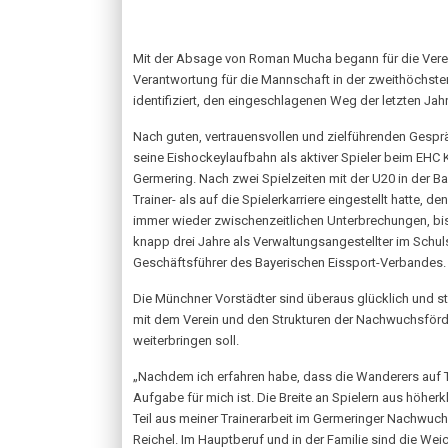
Mit der Absage von Roman Mucha begann für die Verein
Verantwortung für die Mannschaft in der zweithöchsten
identifiziert, den eingeschlagenen Weg der letzten Jahr
Nach guten, vertrauensvollen und zielführenden Gesp
seine Eishockeylaufbahn als aktiver Spieler beim EHC 
Germering. Nach zwei Spielzeiten mit der U20 in der Ba
Trainer- als auf die Spielerkarriere eingestellt hatte, 
immer wieder zwischenzeitlichen Unterbrechungen, bis 
knapp drei Jahre als Verwaltungsangestellter im Schul
Geschäftsführer des Bayerischen Eissport-Verbandes. 
Die Münchner Vorstädter sind überaus glücklich und st
mit dem Verein und den Strukturen der Nachwuchsförde
weiterbringen soll.
„Nachdem ich erfahren habe, dass die Wanderers auf T
Aufgabe für mich ist. Die Breite an Spielern aus höher
Teil aus meiner Trainerarbeit im Germeringer Nachwuchs
Reichel. Im Hauptberuf und in der Familie sind die Wei