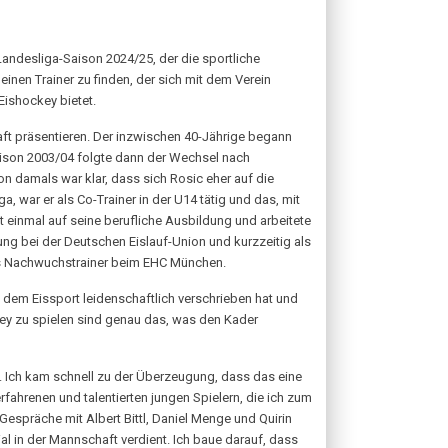
andesliga-Saison 2024/25, der die sportliche
nen Trainer zu finden, der sich mit dem Verein
Eishockey bietet.
 präsentieren. Der inzwischen 40-Jährige begann
Saison 2003/04 folgte dann der Wechsel nach
on damals war klar, dass sich Rosic eher auf die
a, war er als Co-Trainer in der U14 tätig und das, mit
 einmal auf seine berufliche Ausbildung und arbeitete
ng bei der Deutschen Eislauf-Union und kurzzeitig als
als Nachwuchstrainer beim EHC München.
 dem Eissport leidenschaftlich verschrieben hat und
key zu spielen sind genau das, was den Kader
. Ich kam schnell zu der Überzeugung, dass das eine
fahrenen und talentierten jungen Spielern, die ich zum
Gespräche mit Albert Bittl, Daniel Menge und Quirin
al in der Mannschaft verdient. Ich baue darauf, dass