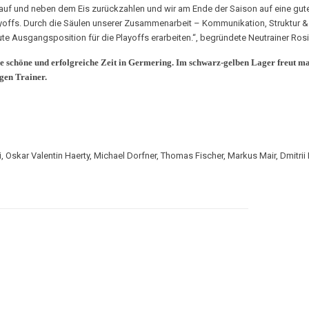
t auf und neben dem Eis zurückzahlen und wir am Ende der Saison auf eine gu
Playoffs. Durch die Säulen unserer Zusammenarbeit – Kommunikation, Struktur 
ute Ausgangsposition für die Playoffs erarbeiten.“, begründete Neutrainer Ro
 schöne und erfolgreiche Zeit in Germering. Im schwarz-gelben Lager freut ma
igen Trainer.
si, Oskar Valentin Haerty, Michael Dorfner, Thomas Fischer, Markus Mair, Dmitri