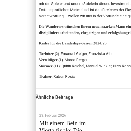
mir die Spieler und unsere Spielerin dieses Investmen
Erstes sportliches Minimalziel ist das Erreichen der 
Verantwortung – wollen wir uns in der Vorrunde eine g
Die Wanderers wünschen ihrem neuen starken Mann eine
diszipliniert arbeitenden, ehrgeizigen und erfolgshungr
Kader für die Landesliga-Saison 2024/25
Torhüter (2)
: Emanuel Geiger, Franziska Albl
Verteidiger (1)
: Marco Berger
Stürmer (11)
: Quirin Reichel, Manuel Winkler, Nico Ros
Trainer
: Ruben Rosic
Ähnliche Beiträge
23. Februar 2026
Mit einem Bein im
Viertelfinale: Die