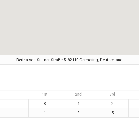
Bertha-von-Suttner-Straße 5, 82110 Germering, Deutschland
1st
2nd
3rd
3
1
2
1
3
5