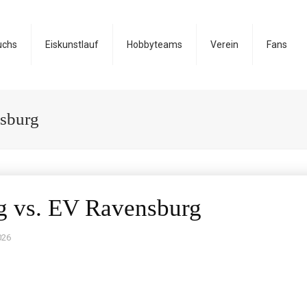
uchs
Eiskunstlauf
Hobbyteams
Verein
Fans
sburg
g vs. EV Ravensburg
026