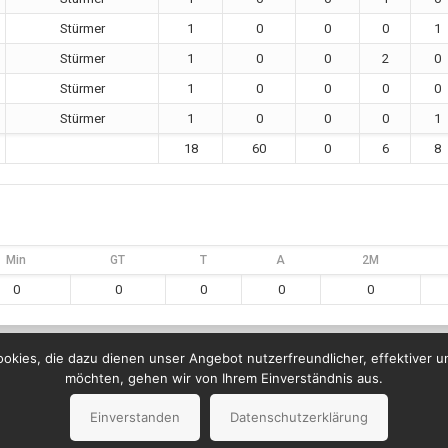
Stürmer
1
0
0
0
1
Stürmer
1
0
0
2
0
Stürmer
1
0
0
0
0
Stürmer
1
0
0
0
1
18
60
0
6
8
Min
GT
T
A
2M
0
0
0
0
0
kies, die dazu dienen unser Angebot nutzerfreundlicher, effektiver u
möchten, gehen wir von Ihrem Einverständnis aus.
Einverstanden
Datenschutzerklärung