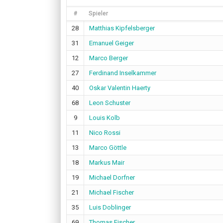
#
Spieler
28
Matthias Kipfelsberger
31
Emanuel Geiger
12
Marco Berger
27
Ferdinand Inselkammer
40
Oskar Valentin Haerty
68
Leon Schuster
9
Louis Kolb
11
Nico Rossi
13
Marco Göttle
18
Markus Mair
19
Michael Dorfner
21
Michael Fischer
35
Luis Doblinger
69
Thomas Fischer