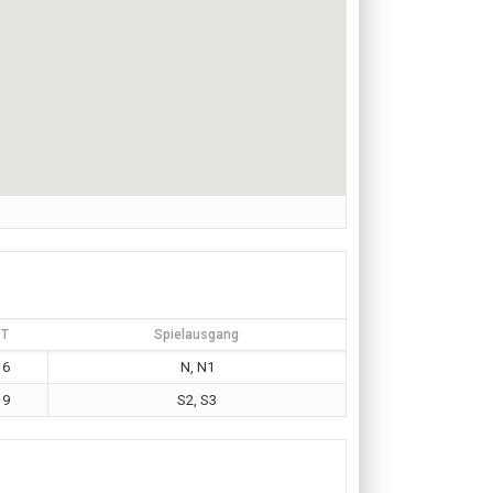
T
Spielausgang
6
N, N1
9
S2, S3