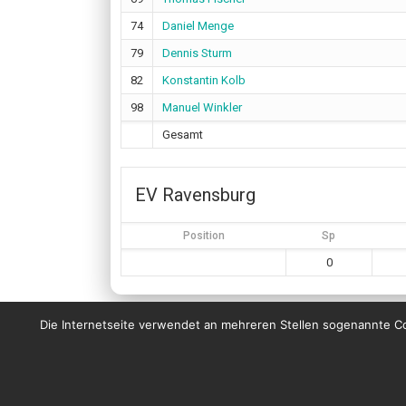
74
Daniel Menge
79
Dennis Sturm
82
Konstantin Kolb
98
Manuel Winkler
Gesamt
EV Ravensburg
Position
Sp
0
Die Internetseite verwendet an mehreren Stellen sogenannte Coo
© Copyright 2023 by Wanderers Germering