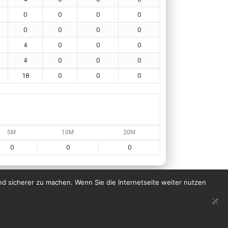
0
0
0
0
0
0
0
0
4
0
0
0
4
0
0
0
18
0
0
0
5M
10M
20M
0
0
0
nd sicherer zu machen. Wenn Sie die Internetseite weiter nutzen
Impressum
Datenschutzerklärung