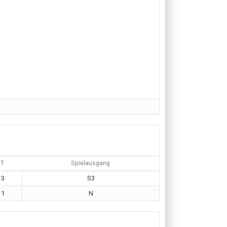
T
Spielausgang
3
S3
1
N