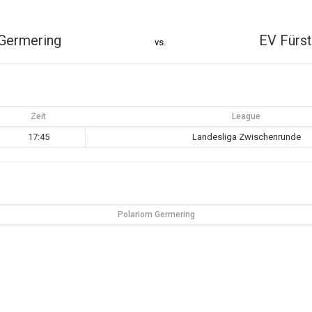
Germering
EV Fürst
vs.
Zeit
League
17:45
Landesliga Zwischenrunde
Polariom Germering