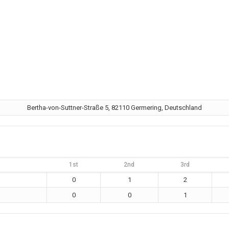
Bertha-von-Suttner-Straße 5, 82110 Germering, Deutschland
1st
2nd
3rd
0
1
2
0
0
1