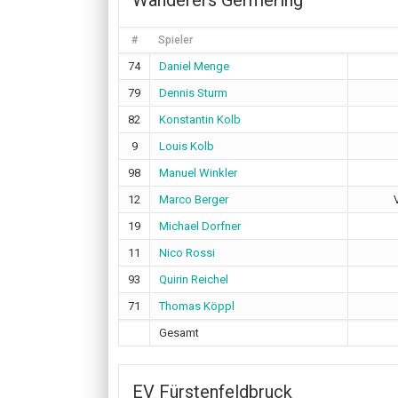
Wanderers Germering
#
Spieler
74
Daniel Menge
79
Dennis Sturm
82
Konstantin Kolb
9
Louis Kolb
98
Manuel Winkler
12
Marco Berger
19
Michael Dorfner
11
Nico Rossi
93
Quirin Reichel
71
Thomas Köppl
Gesamt
EV Fürstenfeldbruck