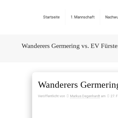
Startseite
1. Mannschaft
Nachw
Wanderers Germering vs. EV Fürste
Wanderers Germering
Veröffentlicht von
Markus Degenhardt
am
27. 