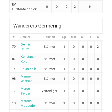
EV
0
0
2
2
N
Fürstenfeldbruck
Wanderers Germering
#
Spieler
Position
Sp
Min
GT
T
A
2M
Dennis
79
Stürmer
1
0
0
0
2
0
Sturm
Konstantin
82
Stürmer
1
0
0
1
0
0
Kolb
9
Louis Kolb
Stürmer
1
0
0
0
0
0
Manuel
98
Stürmer
1
0
0
0
0
0
Winkler
Marco
12
Verteidiger
1
0
0
1
0
0
Berger
Marcus
10
Stürmer
1
0
0
0
0
0
Mooseder