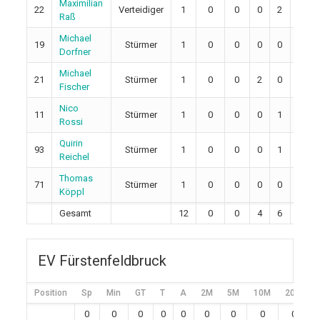
Maximilian
22
Verteidiger
1
0
0
0
2
2
Raß
Michael
19
Stürmer
1
0
0
0
0
0
Dorfner
Michael
21
Stürmer
1
0
0
2
0
0
Fischer
Nico
11
Stürmer
1
0
0
0
1
0
Rossi
Quirin
93
Stürmer
1
0
0
0
1
0
Reichel
Thomas
71
Stürmer
1
0
0
0
0
2
Köppl
Gesamt
12
0
0
4
6
4
EV Fürstenfeldbruck
Position
Sp
Min
GT
T
A
2M
5M
10M
20M
0
0
0
0
0
0
0
0
0