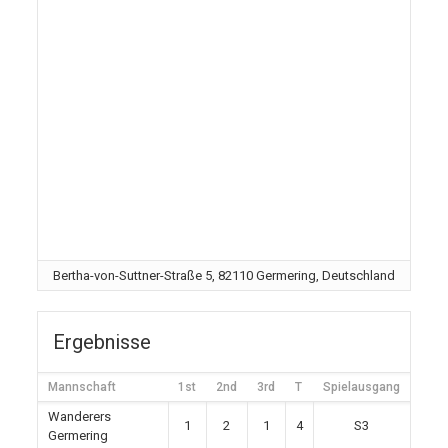
Bertha-von-Suttner-Straße 5, 82110 Germering, Deutschland
Ergebnisse
Mannschaft
1st
2nd
3rd
T
Spielausgang
Wanderers
1
2
1
4
S3
Germering