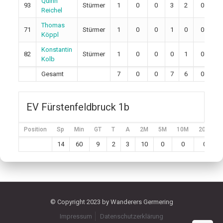
Quirin
93
Stürmer
1
0
0
3
2
0
0
Reichel
Thomas
71
Stürmer
1
0
0
1
0
0
0
Köppl
Konstantin
82
Stürmer
1
0
0
0
1
0
0
Kolb
Gesamt
7
0
0
7
6
0
0
EV Fürstenfeldbruck 1b
Position
Sp
Min
GT
T
A
2M
5M
10M
20M
14
60
9
2
3
10
0
0
0
© Copyright 2023 by Wanderers Germering
Impressum
Datenschutzerklärung