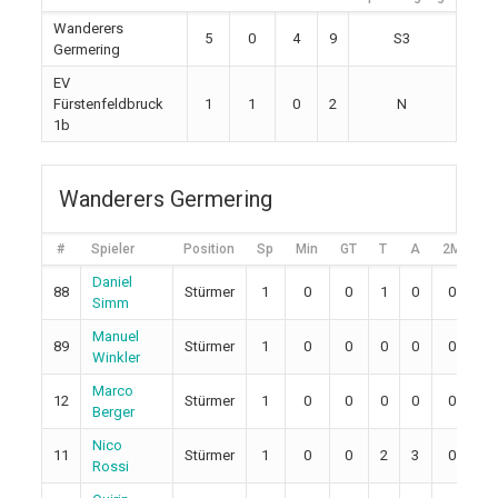
Wanderers
5
0
4
9
S3
Germering
EV
Fürstenfeldbruck
1
1
0
2
N
1b
Wanderers Germering
#
Spieler
Position
Sp
Min
GT
T
A
2M
5
Daniel
88
Stürmer
1
0
0
1
0
0
0
Simm
Manuel
89
Stürmer
1
0
0
0
0
0
0
Winkler
Marco
12
Stürmer
1
0
0
0
0
0
0
Berger
Nico
11
Stürmer
1
0
0
2
3
0
0
Rossi