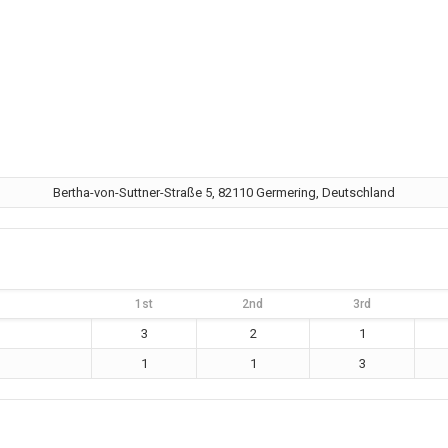
Bertha-von-Suttner-Straße 5, 82110 Germering, Deutschland
1st
2nd
3rd
3
2
1
1
1
3