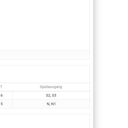
T
Spielausgang
6
S2, S3
5
N, N1