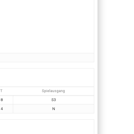
T
Spielausgang
8
S3
4
N