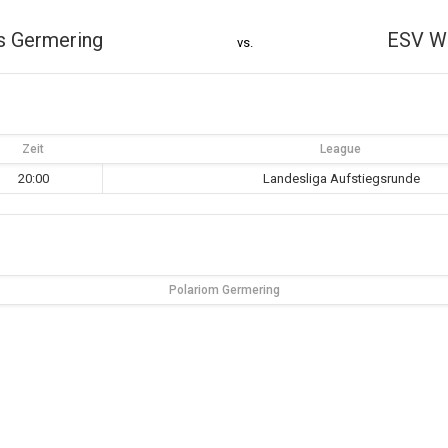
s Germering
ESV Wa
vs.
Zeit
League
20:00
Landesliga Aufstiegsrunde
Polariom Germering