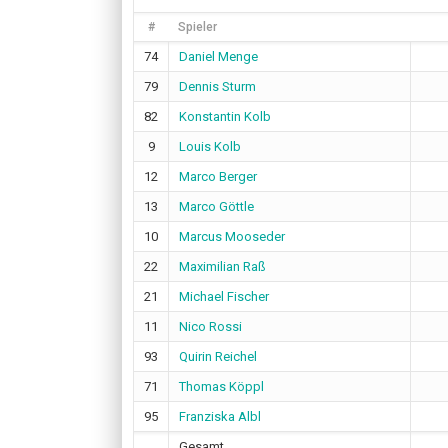
#
Spieler
74
Daniel Menge
79
Dennis Sturm
82
Konstantin Kolb
9
Louis Kolb
12
Marco Berger
13
Marco Göttle
10
Marcus Mooseder
22
Maximilian Raß
21
Michael Fischer
11
Nico Rossi
93
Quirin Reichel
71
Thomas Köppl
95
Franziska Albl
Gesamt