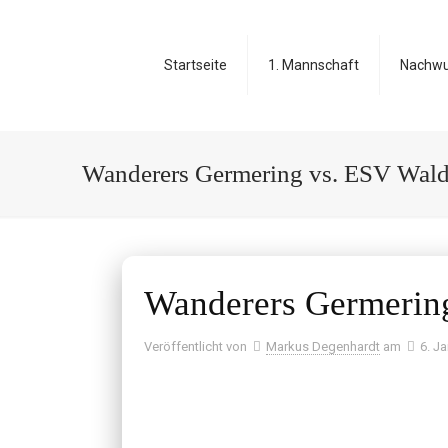
Startseite
1. Mannschaft
Nachw
Wanderers Germering vs. ESV Wald
Wanderers Germerin
Veröffentlicht von
Markus Degenhardt
am
6. J