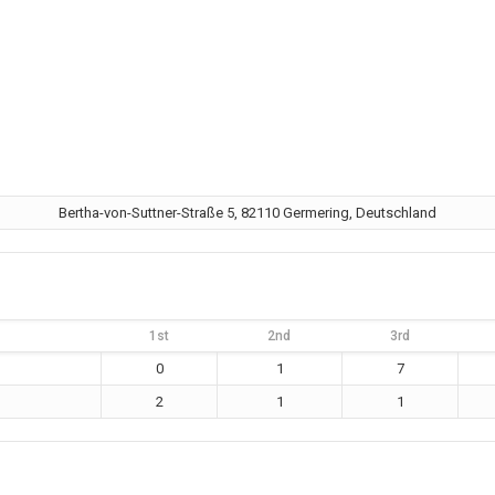
Bertha-von-Suttner-Straße 5, 82110 Germering, Deutschland
1st
2nd
3rd
0
1
7
2
1
1