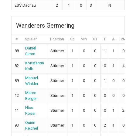
ESV Dachau
2
1
0
3
N
Wanderers Germering
#
Spieler
Position
Sp
Min
GT
T
A
2M
5
Daniel
88
Stürmer
1
0
0
1
1
0
0
Simm
Konstantin
82
Stürmer
1
0
0
0
1
4
0
Kolb
Manuel
89
Stürmer
1
0
0
1
0
0
0
Winkler
Marco
12
Stürmer
1
0
0
0
0
0
0
Berger
Nico
11
Stürmer
1
0
0
0
1
2
0
Rossi
Quirin
93
Stürmer
1
0
0
2
1
0
0
Reichel