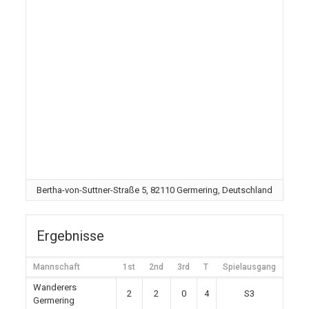
Bertha-von-Suttner-Straße 5, 82110 Germering, Deutschland
Ergebnisse
Mannschaft
1st
2nd
3rd
T
Spielausgang
Wanderers
2
2
0
4
S3
Germering