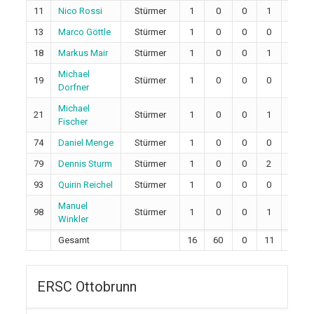
11
Nico Rossi
Stürmer
1
0
0
1
1
13
Marco Göttle
Stürmer
1
0
0
0
0
18
Markus Mair
Stürmer
1
0
0
1
1
Michael
19
Stürmer
1
0
0
0
1
Dorfner
Michael
21
Stürmer
1
0
0
1
1
Fischer
74
Daniel Menge
Stürmer
1
0
0
0
2
79
Dennis Sturm
Stürmer
1
0
0
2
1
93
Quirin Reichel
Stürmer
1
0
0
0
2
Manuel
98
Stürmer
1
0
0
1
2
Winkler
Gesamt
16
60
0
11
14
ERSC Ottobrunn