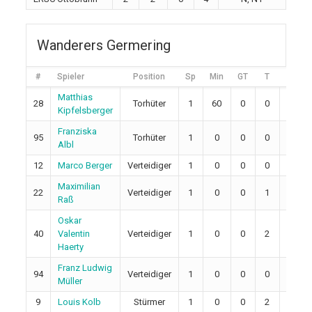
Wanderers Germering
#
Spieler
Position
Sp
Min
GT
T
A
Matthias
28
Torhüter
1
60
0
0
0
Kipfelsberger
Franziska
95
Torhüter
1
0
0
0
0
Albl
12
Marco Berger
Verteidiger
1
0
0
0
1
Maximilian
22
Verteidiger
1
0
0
1
0
Raß
Oskar
40
Valentin
Verteidiger
1
0
0
2
1
Haerty
Franz Ludwig
94
Verteidiger
1
0
0
0
0
Müller
9
Louis Kolb
Stürmer
1
0
0
2
1