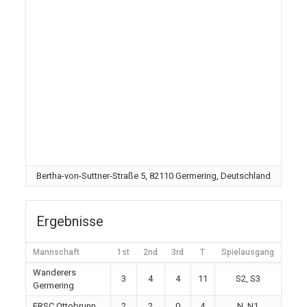
Bertha-von-Suttner-Straße 5, 82110 Germering, Deutschland
Ergebnisse
Mannschaft
1st
2nd
3rd
T
Spielausgang
Wanderers
3
4
4
11
S2, S3
Germering
ERSC Ottobrunn
2
2
0
4
N, N1