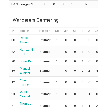
EA Schongau 1b
2
0
2
4
N
Wanderers Germering
#
Spieler
Position
Sp
Min
GT
T
A
2M
5
Daniel
88
Stürmer
1
0
0
0
0
0
0
Simm
Konstantin
82
Stürmer
1
0
0
1
0
0
0
Kolb
90
Louis Kolb
Stürmer
1
0
0
1
0
0
0
Manuel
89
Stürmer
1
0
0
0
2
4
0
Winkler
Marco
12
Stürmer
1
0
0
0
0
2
0
Berger
Quirin
93
Stürmer
1
0
0
0
1
0
0
Reichel
Thomas
71
Stürmer
1
0
0
1
1
2
0