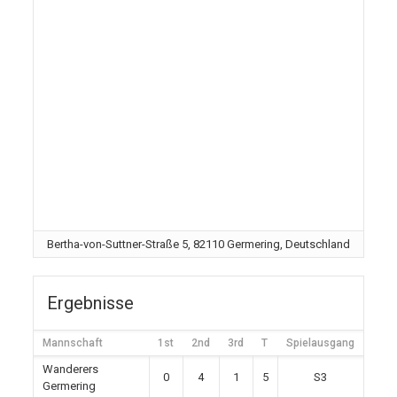
Bertha-von-Suttner-Straße 5, 82110 Germering, Deutschland
Ergebnisse
Mannschaft
1st
2nd
3rd
T
Spielausgang
Wanderers
0
4
1
5
S3
Germering