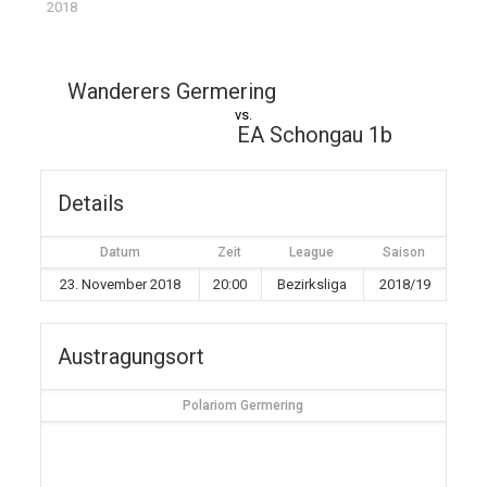
2018
Wanderers Germering
vs.
EA Schongau 1b
Details
Datum
Zeit
League
Saison
23. November 2018
20:00
Bezirksliga
2018/19
Austragungsort
Polariom Germering