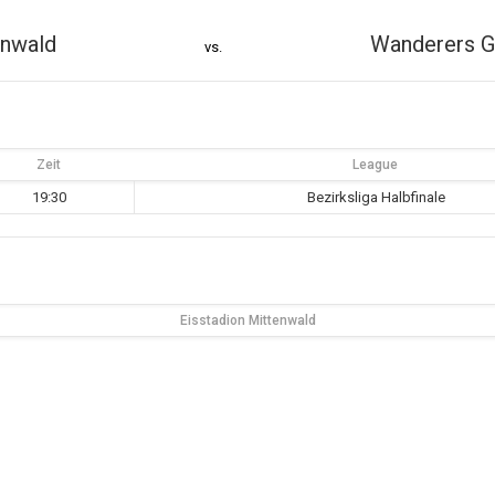
enwald
Wanderers G
vs.
Zeit
League
19:30
Bezirksliga Halbfinale
Eisstadion Mittenwald