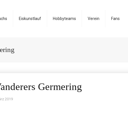
uchs
Eiskunstlauf
Hobbyteams
Verein
Fans
ering
anderers Germering
ärz 2019