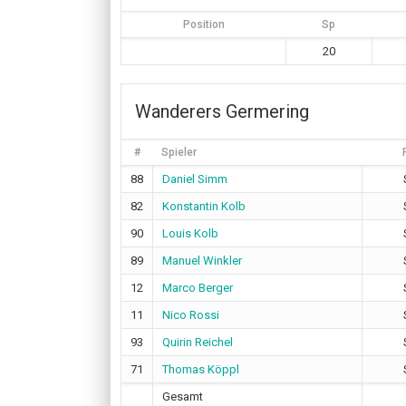
Position
Sp
20
Wanderers Germering
#
Spieler
88
Daniel Simm
82
Konstantin Kolb
90
Louis Kolb
89
Manuel Winkler
12
Marco Berger
11
Nico Rossi
93
Quirin Reichel
71
Thomas Köppl
Gesamt