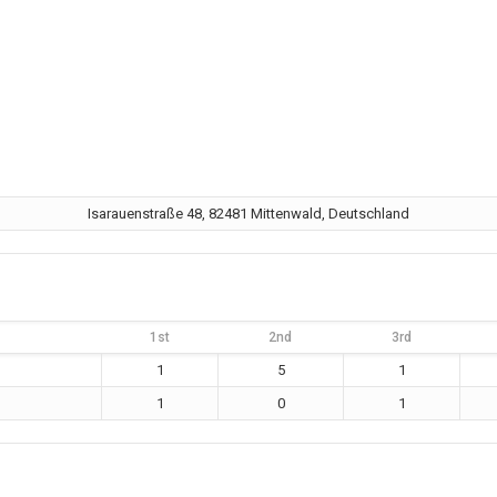
Isarauenstraße 48, 82481 Mittenwald, Deutschland
1st
2nd
3rd
1
5
1
1
0
1