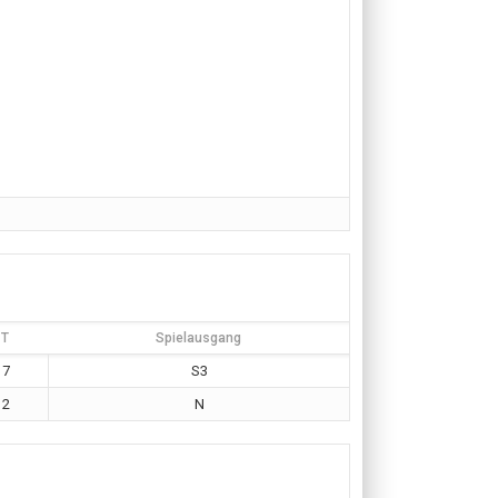
T
Spielausgang
7
S3
2
N