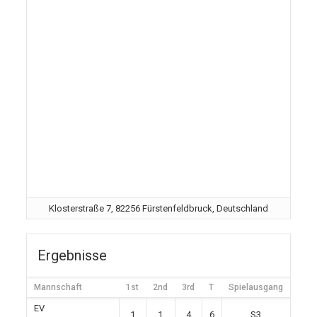
Klosterstraße 7, 82256 Fürstenfeldbruck, Deutschland
Ergebnisse
Mannschaft
1st
2nd
3rd
T
Spielausgang
EV
1
1
4
6
S3