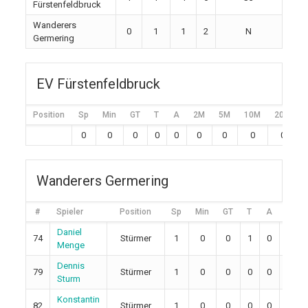
Fürstenfeldbruck
Wanderers
0
1
1
2
N
Germering
EV Fürstenfeldbruck
Position
Sp
Min
GT
T
A
2M
5M
10M
20M
0
0
0
0
0
0
0
0
0
Wanderers Germering
#
Spieler
Position
Sp
Min
GT
T
A
2M
Daniel
74
Stürmer
1
0
0
1
0
0
Menge
Dennis
79
Stürmer
1
0
0
0
0
0
Sturm
Konstantin
82
Stürmer
1
0
0
0
0
0