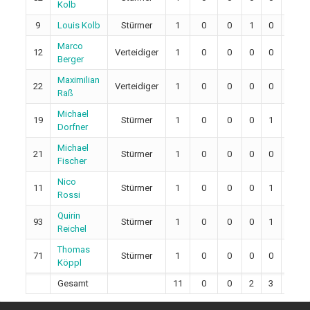
Kolb
9
Louis Kolb
Stürmer
1
0
0
1
0
0
Marco
12
Verteidiger
1
0
0
0
0
0
Berger
Maximilian
22
Verteidiger
1
0
0
0
0
2
Raß
Michael
19
Stürmer
1
0
0
0
1
4
Dorfner
Michael
21
Stürmer
1
0
0
0
0
0
Fischer
Nico
11
Stürmer
1
0
0
0
1
2
Rossi
Quirin
93
Stürmer
1
0
0
0
1
0
Reichel
Thomas
71
Stürmer
1
0
0
0
0
2
Köppl
Gesamt
11
0
0
2
3
10