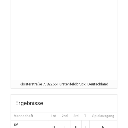
Klosterstraße 7, 82256 Fürstenfeldbruck, Deutschland
Ergebnisse
Mannschaft
1st
2nd
3rd
T
Spielausgang
EV
0
1
0
1
N