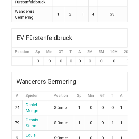
Fürstenfeldbruck
Wanderers
1
2
1
4
S3
Germering
EV Fürstenfeldbruck
Position
Sp
Min
GT
T
A
2M
5M
10M
20M
0
0
0
0
0
0
0
0
0
Wanderers Germering
#
Spieler
Position
Sp
Min
GT
T
A
2M
Daniel
74
Stürmer
1
0
0
0
1
0
Menge
Dennis
79
Stürmer
1
0
0
1
1
2
Sturm
Louis
9
Stürmer
1
0
0
1
1
0