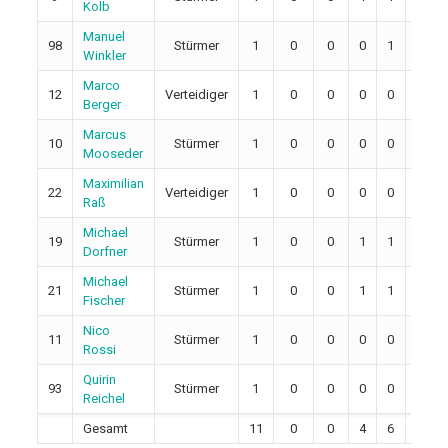
Kolb
Manuel
98
Stürmer
1
0
0
0
1
4
Winkler
Marco
12
Verteidiger
1
0
0
0
0
0
Berger
Marcus
10
Stürmer
1
0
0
0
0
0
Mooseder
Maximilian
22
Verteidiger
1
0
0
0
0
0
Raß
Michael
19
Stürmer
1
0
0
1
1
0
Dorfner
Michael
21
Stürmer
1
0
0
1
1
0
Fischer
Nico
11
Stürmer
1
0
0
0
0
0
Rossi
Quirin
93
Stürmer
1
0
0
0
0
0
Reichel
Gesamt
11
0
0
4
6
6