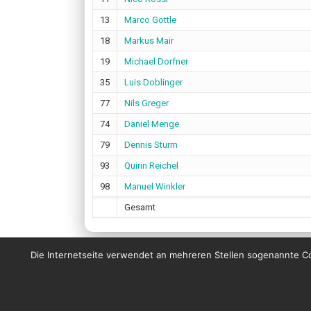
13
Marco Göttle
18
Markus Mair
19
Michael Dorfner
35
Luis Doblinger
77
Nils Greger
74
Daniel Menge
79
Dennis Sturm
93
Quirin Reichel
98
Manuel Winkler
Gesamt
Die Internetseite verwendet an mehreren Stellen sogenannte Coo
© Copyright 2023 by Wanderers Germering