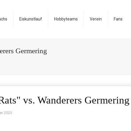
uchs
Eiskunstlauf
Hobbyteams
Verein
Fans
erers Germering
 Rats" vs. Wanderers Germering
er 2025