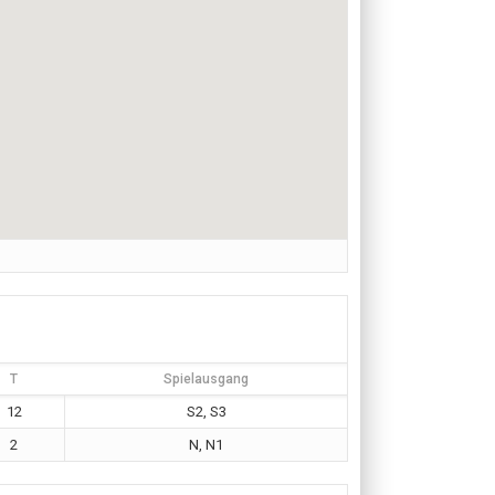
T
Spielausgang
12
S2, S3
2
N, N1