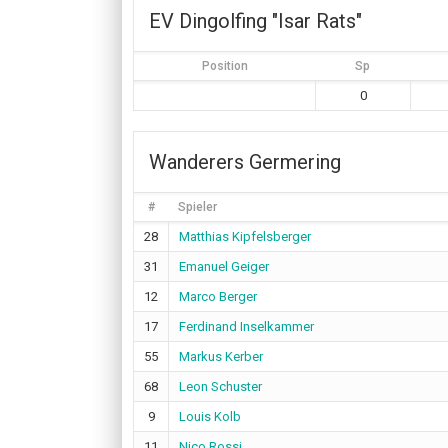
EV Dingolfing "Isar Rats"
Position
Sp
0
Wanderers Germering
#
Spieler
28
Matthias Kipfelsberger
31
Emanuel Geiger
12
Marco Berger
17
Ferdinand Inselkammer
55
Markus Kerber
68
Leon Schuster
9
Louis Kolb
11
Nico Rossi