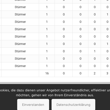
Stürmer
1
0
0
0
0
Stürmer
1
0
0
0
1
Stürmer
1
0
0
0
0
Stürmer
1
0
0
0
0
Stürmer
1
0
0
0
0
Stürmer
1
0
0
0
1
Stürmer
1
0
0
1
0
Stürmer
1
0
0
0
0
Stürmer
1
0
0
0
0
16
0
0
2
3
kies, die dazu dienen unser Angebot nutzerfreundlicher, effektiver u
möchten, gehen wir von Ihrem Einverständnis aus.
Einverstanden
Datenschutzerklärung