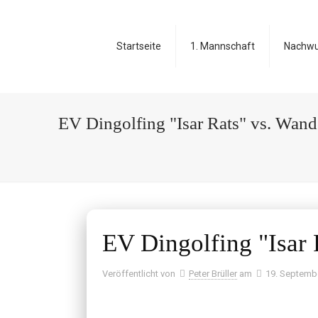
Startseite
1. Mannschaft
Nachw
EV Dingolfing "Isar Rats" vs. Wand
EV Dingolfing "Isar
Veröffentlicht von
Peter Brüller
am
19. Septemb