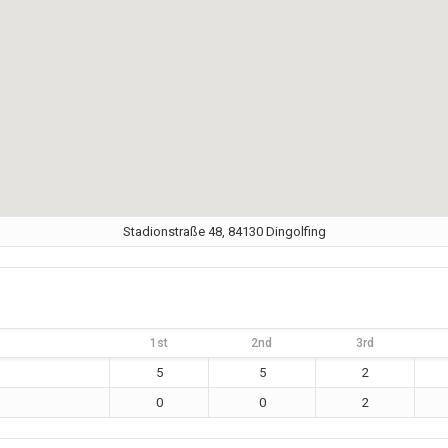
Stadionstraße 48, 84130 Dingolfing
1st
2nd
3rd
5
5
2
0
0
2