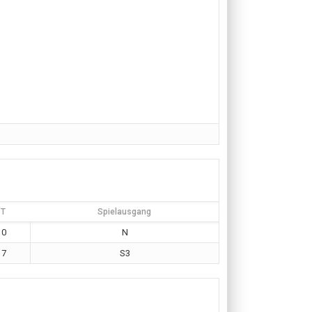
T
Spielausgang
0
N
7
S3