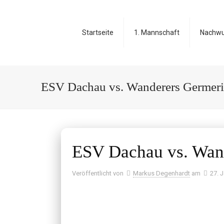
Startseite
1. Mannschaft
Nachw
ESV Dachau vs. Wanderers Germer
ESV Dachau vs. Wan
Veröffentlicht von
Markus Degenhardt
am
27. 