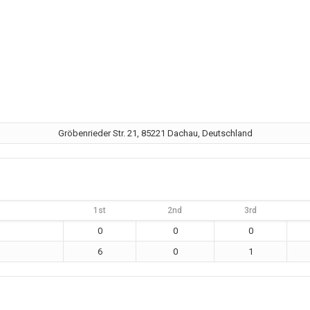
Gröbenrieder Str. 21, 85221 Dachau, Deutschland
1st
2nd
3rd
0
0
0
6
0
1