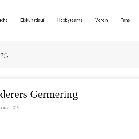
uchs
Eiskunstlauf
Hobbyteams
Verein
Fans
ing
derers Germering
Januar 2019