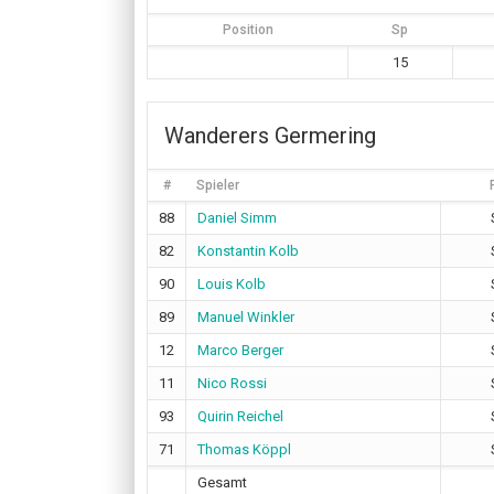
Position
Sp
15
Wanderers Germering
#
Spieler
88
Daniel Simm
82
Konstantin Kolb
90
Louis Kolb
89
Manuel Winkler
12
Marco Berger
11
Nico Rossi
93
Quirin Reichel
71
Thomas Köppl
Gesamt