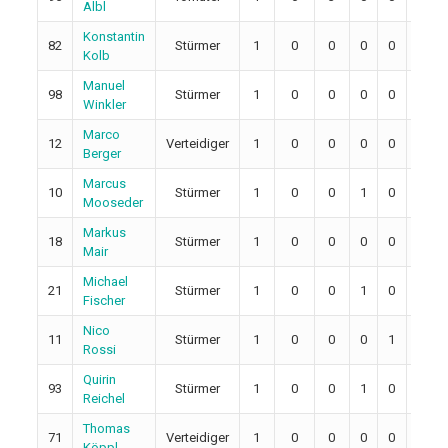
Albl
Konstantin
82
Stürmer
1
0
0
0
0
0
Kolb
Manuel
98
Stürmer
1
0
0
0
0
4
Winkler
Marco
12
Verteidiger
1
0
0
0
0
0
Berger
Marcus
10
Stürmer
1
0
0
1
0
0
Mooseder
Markus
18
Stürmer
1
0
0
0
0
0
Mair
Michael
21
Stürmer
1
0
0
1
0
0
Fischer
Nico
11
Stürmer
1
0
0
0
1
0
Rossi
Quirin
93
Stürmer
1
0
0
1
0
0
Reichel
Thomas
71
Verteidiger
1
0
0
0
0
0
Köppl