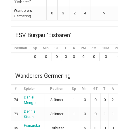
"Eisbären"
Wanderers
0
3
2
4
N
Germering
ESV Burgau "Eisbären"
Position
Sp
Min
GT
T
A
2M
5M
10M
20M
0
0
0
0
0
0
0
0
0
Wanderers Germering
#
Spieler
Position
Sp
Min
GT
T
A
2M
Daniel
74
Stürmer
1
0
0
0
2
0
Menge
Dennis
79
Stürmer
1
0
0
1
1
0
Sturm
Franziska
95
Torhüter
1
6
3
0
0
0