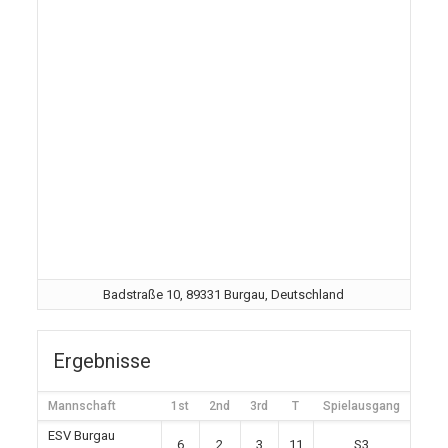
Badstraße 10, 89331 Burgau, Deutschland
Ergebnisse
Mannschaft
1st
2nd
3rd
T
Spielausgang
ESV Burgau
6
2
3
11
S3