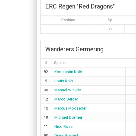
ERC Regen "Red Dragons"
Position
Sp
0
Wanderers Germering
#
Spieler
82
Konstantin Kolb
9
Louis Kolb
98
Manuel Winkler
12
Marco Berger
10
Marcus Mooseder
19
Michael Dorfner
11
Nico Rossi
93
Quirin Reichel