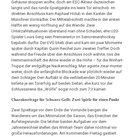
Gehäuse stoppen wollte, doch ein ESC-Akteur dazwischen
langte und das runde Spielgeräte ins leere Tor einschob. Im
direkten Anschluss kam Raphael Holub in den Kasten der
Münchner Vorstädter. Der Mittelabschnitt machte in der ersten
Hälfte ein wenig Hoffnung auf die Wende. Zwei
Unterzahlsituationen überstand man ohne Schaden, ehe U20-
Spieler Louis Gerg sein Premierentor im Senioreneishockey
bejubeln durfte. Der EVG blieb dran und kam ein paar Momente
später durch Kapitän Quirin Reichel zum zweiten Treffer. Doch
während die Freude über den Anschluss noch währte, riss die
Heimmannschaft die Arme wieder in die Höhe – für die Winhart-
Truppe der endgültige Nackenschlag. Man agierte zwar munter
weiter, doch die anfängliche Blockade war plötzlich wieder auf
dem Schläger. Den Auftakt in die verbleibenden 20 Minuten
lieferte je ein Torerfolg auf beiden Seiten, ehe kurz vor der
Schlusssirene die „Wölfe“ sogar noch zum 7:3 kamen.
Charakterfrage für Schwarz-Gelb: Zwei Spiele für einen Punkt
Zwei Spieltage vor dem Ende der Vorrunde bangen die
Wanderers um das Minimalziel der Saison, das Erreichen der
Aufstiegsrunde. Die letzten beiden Aufgaben vor dem
Jahreswechsel stellen das Winhart-Team daher nochmal vor
große Herausforderungen. Am kommenden Freitag gastiert