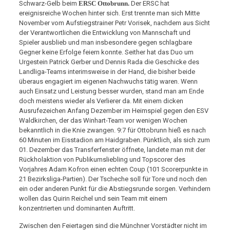
Schwarz-Gelb beim
ERSC Ottobrunn.
Der ERSC hat
ereignisreiche Wochen hinter sich. Erst trennte man sich Mitte
November vom Aufstiegstrainer Petr Vorisek, nachdem aus Sicht
der Verantwortlichen die Entwicklung von Mannschaft und
Spieler ausblieb und man insbesondere gegen schlagbare
Gegner keine Erfolge feiern konnte. Seither hat das Duo um
Urgestein Patrick Gerber und Dennis Rada die Geschicke des
Landliga-Teams interimsweise in der Hand, die bisher beide
überaus engagiert im eigenen Nachwuchs tätig waren. Wenn
auch Einsatz und Leistung besser wurden, stand man am Ende
doch meistens wieder als Verlierer da. Mit einem dicken
Ausrufezeichen Anfang Dezember im Heimspiel gegen den ESV
Waldkirchen, der das Winhart-Team vor wenigen Wochen
bekanntlich in die Knie zwangen. 9:7 für Ottobrunn hieß es nach
60 Minuten im Eisstadion am Haidgraben. Pünktlich, als sich zum
01. Dezember das Transferfenster öffnete, landete man mit der
Rückholaktion von Publikumsliebling und Topscorer des
Vorjahres Adam Kofron einen echten Coup (101 Scorerpunkte in
21 Bezirksliga-Partien). Der Tscheche soll für Tore und noch den
ein oder anderen Punkt für die Abstiegsrunde sorgen. Verhindern
wollen das Quirin Reichel und sein Team mit einem
konzentrierten und dominanten Auftritt.
Zwischen den Feiertagen sind die Münchner Vorstädter nicht im