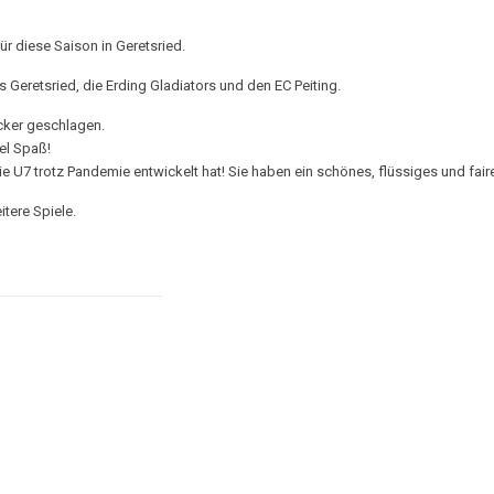
ür diese Saison in Geretsried.
Geretsried, die Erding Gladiators und den EC Peiting.
acker geschlagen.
iel Spaß!
die U7 trotz Pandemie entwickelt hat! Sie haben ein schönes, flüssiges und fair
tere Spiele.