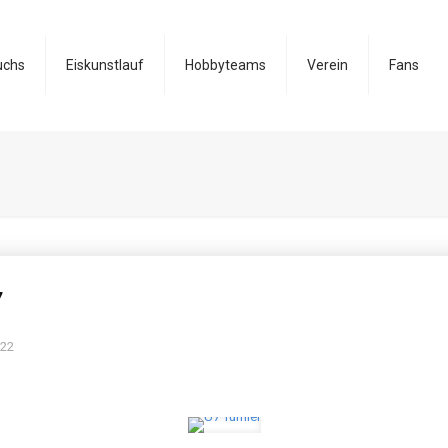
uchs
Eiskunstlauf
Hobbyteams
Verein
Fans
7
022