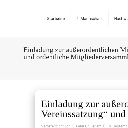
Startseite
1. Mannschaft
Nachw
Einladung zur außerordentlichen M
und ordentliche Mitgliederversam
Einladung zur außer
Vereinssatzung“ und
Veröffentlicht von
Peter Brüller
am
19. Septemb