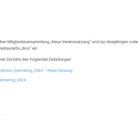
chen Mitgliederversammlung „Neue Vereinssatzung“ und zur diesjährigen orde
staurants „Ilios“ ein.
en Sie bitte den folgenden Einladungen:
nderers_Germering_2024 – Neue Satzung
ermering_2024