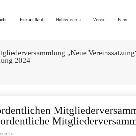
uchs
Eiskunstlauf
Hobbyteams
Verein
Fans
itgliederversammlung „Neue Vereinssatzung
mlung 2024
ordentlichen Mitgliederversa
 ordentliche Mitgliederversam
er 2024