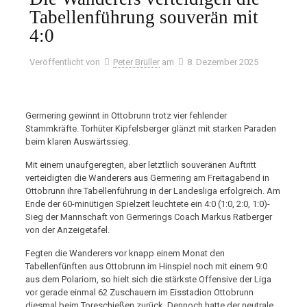
Tabellenführung souverän mit
4:0
Veröffentlicht von
Peter Brüller
am
8. Dezember 2025
Germering gewinnt in Ottobrunn trotz vier fehlender
Stammkräfte. Torhüter Kipfelsberger glänzt mit starken Paraden
beim klaren Auswärtssieg.
Mit einem unaufgeregten, aber letztlich souveränen Auftritt
verteidigten die Wanderers aus Germering am Freitagabend in
Ottobrunn ihre Tabellenführung in der Landesliga erfolgreich. Am
Ende der 60-minütigen Spielzeit leuchtete ein 4:0 (1:0, 2:0, 1:0)-
Sieg der Mannschaft von Germerings Coach Markus Ratberger
von der Anzeigetafel.
Fegten die Wanderers vor knapp einem Monat den
Tabellenfünften aus Ottobrunn im Hinspiel noch mit einem 9:0
aus dem Polariom, so hielt sich die stärkste Offensive der Liga
vor gerade einmal 62 Zuschauern im Eisstadion Ottobrunn
diesmal beim Toreschießen zurück. Dennoch hatte der neutrale