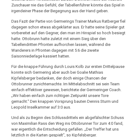
Zuschauer nie das Gefühl, der Tabellenführer könnte das Spiel in
irgendeiner Phase der Begegnung aus der Hand geben.
Das Fazit der Partie von Germerings Trainer Markus Ratberger fiel
dagegen schon etwas abgeklärter aus. Er hatte seine Spieler gut
vorbereitet auf den Gegner, den man im Hinspiel so hoch besiegt
hatte. Ottobrunn hatte zuletzt mit einem Sieg über den
Tabellendritten Pfronten aufhorchen lassen, während die
Wanderers in Pfronten dagegen mit 5:6 die zweite
Saisonniederlage kassiert hatten.
Für die knappe Führung durch Louis Kolb zur ersten Drittelpause
konnte sich Germering aber auch bei Goalie Mathias
Kipfelsberger bedanken, der doch einige Chancen der
Ottobrunner zunichtemachte. Im Mittelabschnitt sei sein Team
einfach effektiver gewesen, berichtete der Germeringer Coach.
„Wir haben einfach zum richtigen Zeitpunkt unsere Tore
gemacht.“ Den knappen Vorsprung bauten Dennis Sturm und
Leopold Inselkammer auf 3:0 aus.
Und als zu Beginn des Schlussdrittels ein abgefälschter Schuss
von Maximilian Rass den Weg ins Ottobrunner Tor zum 4:0 fand,
war eigentlich die Entscheidung gefallen. „Der Treffer hat uns
letztlich in die Karten gespielt“, so Kipfelsberger.