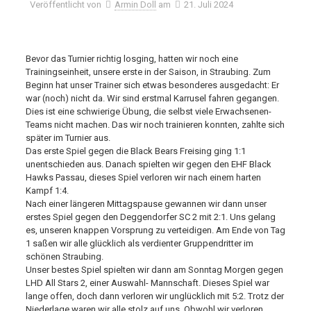
Veröffentlicht von
Armin Doll
am
21. Juli 2024
Bevor das Turnier richtig losging, hatten wir noch eine
Trainingseinheit, unsere erste in der Saison, in Straubing. Zum
Beginn hat unser Trainer sich etwas besonderes ausgedacht: Er
war (noch) nicht da. Wir sind erstmal Karrusel fahren gegangen.
Dies ist eine schwierige Übung, die selbst viele Erwachsenen-
Teams nicht machen. Das wir noch trainieren konnten, zahlte sich
später im Turnier aus.
Das erste Spiel gegen die Black Bears Freising ging 1:1
unentschieden aus. Danach spielten wir gegen den EHF Black
Hawks Passau, dieses Spiel verloren wir nach einem harten
Kampf 1:4.
Nach einer längeren Mittagspause gewannen wir dann unser
erstes Spiel gegen den Deggendorfer SC 2 mit 2:1. Uns gelang
es, unseren knappen Vorsprung zu verteidigen. Am Ende von Tag
1 saßen wir alle glücklich als verdienter Gruppendritter im
schönen Straubing.
Unser bestes Spiel spielten wir dann am Sonntag Morgen gegen
LHD All Stars 2, einer Auswahl- Mannschaft. Dieses Spiel war
lange offen, doch dann verloren wir unglücklich mit 5:2. Trotz der
Niederlage waren wir alle stolz auf uns. Obwohl wir verloren