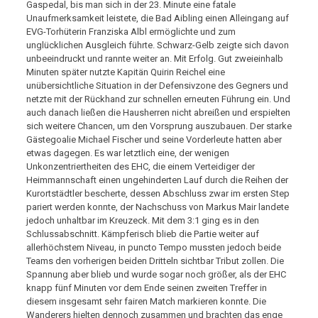
Gaspedal, bis man sich in der 23. Minute eine fatale
Unaufmerksamkeit leistete, die Bad Aibling einen Alleingang auf
EVG-Torhüterin Franziska Albl ermöglichte und zum
unglücklichen Ausgleich führte. Schwarz-Gelb zeigte sich davon
unbeeindruckt und rannte weiter an. Mit Erfolg. Gut zweieinhalb
Minuten später nutzte Kapitän Quirin Reichel eine
unübersichtliche Situation in der Defensivzone des Gegners und
netzte mit der Rückhand zur schnellen erneuten Führung ein. Und
auch danach ließen die Hausherren nicht abreißen und erspielten
sich weitere Chancen, um den Vorsprung auszubauen. Der starke
Gästegoalie Michael Fischer und seine Vorderleute hatten aber
etwas dagegen. Es war letztlich eine, der wenigen
Unkonzentriertheiten des EHC, die einem Verteidiger der
Heimmannschaft einen ungehinderten Lauf durch die Reihen der
Kurortstädtler bescherte, dessen Abschluss zwar im ersten Step
pariert werden konnte, der Nachschuss von Markus Mair landete
jedoch unhaltbar im Kreuzeck. Mit dem 3:1 ging es in den
Schlussabschnitt. Kämpferisch blieb die Partie weiter auf
allerhöchstem Niveau, in puncto Tempo mussten jedoch beide
Teams den vorherigen beiden Dritteln sichtbar Tribut zollen. Die
Spannung aber blieb und wurde sogar noch größer, als der EHC
knapp fünf Minuten vor dem Ende seinen zweiten Treffer in
diesem insgesamt sehr fairen Match markieren konnte. Die
Wanderers hielten dennoch zusammen und brachten das enge