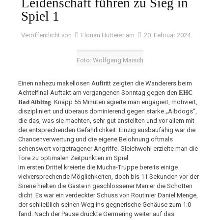
Leidenschaft führen zu Sieg in
Spiel 1
Veröffentlicht von
Florian Hutterer
am
20. Februar 2024
Foto: Wolfgang Maisch
Einen nahezu makellosen Auftritt zeigten die Wanderers beim
Achtelfinal-Auftakt am vergangenen Sonntag gegen den
EHC
Bad Aibling
. Knapp 55 Minuten agierte man engagiert, motiviert,
diszipliniert und überaus dominierend gegen starke „Aibdogs“,
die das, was sie machten, sehr gut anstellten und vor allem mit
der entsprechenden Gefährlichkeit. Einzig ausbaufähig war die
Chancenverwertung und die eigene Belohnung oftmals
sehenswert vorgetragener Angriffe. Gleichwohl erzielte man die
Tore zu optimalen Zeitpunkten im Spiel.
Im ersten Drittel kreierte die Mucha-Truppe bereits einige
vielversprechende Möglichkeiten, doch bis 11 Sekunden vor der
Sirene hielten die Gäste in geschlossener Manier die Schotten
dicht. Es war ein verdeckter Schuss von Routinier Daniel Menge,
der schließlich seinen Weg ins gegnerische Gehäuse zum 1:0
fand. Nach der Pause drückte Germering weiter auf das