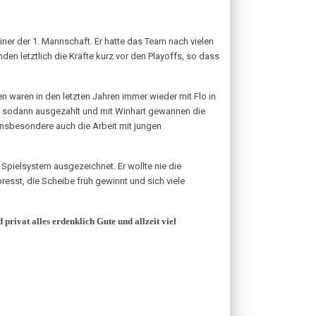
ner der 1. Mannschaft. Er hatte das Team nach vielen
n letztlich die Kräfte kurz vor den Playoffs, so dass
 waren in den letzten Jahren immer wieder mit Flo in
ich sodann ausgezahlt und mit Winhart gewannen die
insbesondere auch die Arbeit mit jungen
 Spielsystem ausgezeichnet. Er wollte nie die
presst, die Scheibe früh gewinnt und sich viele
privat alles erdenklich Gute und allzeit viel