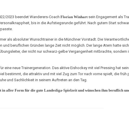
 2022/2023 beendet Wanderers-Coach
Florian Winhart
sein Engagement als Trai
sonalknappheit, bis in die Aufstiegsrunde geführt. Nach gutem Start schwande
rpasste.
 als absoluter Wunschtrainer in die Münchner Vorstadt. Die Verantwortlichen
en und beruflichen Gründen lange Zeit nicht möglich. Der lange Atem hatte s
Übungsleiter, der nicht nur schwarz-gelbe Vergangenheit mitbrachte, sondern 
ür eine neue Trainergeneration. Das aktive Eishockey mit viel Pressing hat sein
 bestimmt, die attraktiv und mit viel Zug zum Tor nach vorne spielt, die früh 
Ruhe und Sachlichkeit in seinem Auftreten an den Tag.
in aller Form für die gute Landesliga-Spielzeit und wünschen ihm beruflich und 