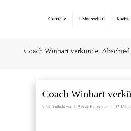
Startseite
1. Mannschaft
Nachw
Coach Winhart verkündet Abschied
Coach Winhart verkü
Veröffentlicht von
Florian Hutterer
am
17. März