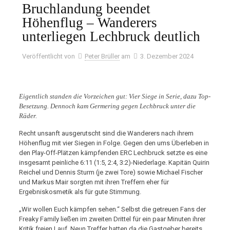
Bruchlandung beendet
Höhenflug – Wanderers
unterliegen Lechbruck deutlich
Veröffentlicht von
Peter Brüller
am
3. Dezember 2024
Eigentlich standen die Vorzeichen gut: Vier Siege in Serie, dazu Top-
Besetzung. Dennoch kam Germering gegen Lechbruck unter die
Räder.
Recht unsanft ausgerutscht sind die Wanderers nach ihrem
Höhenflug mit vier Siegen in Folge. Gegen den ums Überleben in
den Play-Off-Plätzen kämpfenden ERC Lechbruck setzte es eine
insgesamt peinliche 6:11 (1:5, 2:4, 3:2)-Niederlage. Kapitän Quirin
Reichel und Dennis Sturm (je zwei Tore) sowie Michael Fischer
und Markus Mair sorgten mit ihren Treffern eher für
Ergebniskosmetik als für gute Stimmung.
„Wir wollen Euch kämpfen sehen.“ Selbst die getreuen Fans der
Freaky Family ließen im zweiten Drittel für ein paar Minuten ihrer
Kritik freien Lauf. Neun Treffer hatten da die Gastgeber bereits