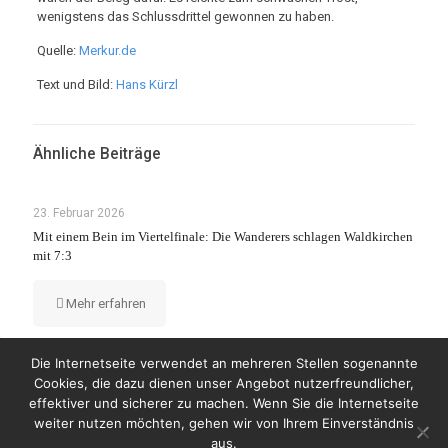
wenigstens das Schlussdrittel gewonnen zu haben.
Quelle:
Merkur.de
Text und Bild:
Hans Kürzl
Ähnliche Beiträge
23. Februar 2026
Mit einem Bein im Viertelfinale: Die Wanderers schlagen Waldkirchen
mit 7:3
Mehr erfahren
Die Internetseite verwendet an mehreren Stellen sogenannte
Cookies, die dazu dienen unser Angebot nutzerfreundlicher,
effektiver und sicherer zu machen. Wenn Sie die Internetseite
weiter nutzen möchten, gehen wir von Ihrem Einverständnis
© Copyright 2023 by Wanderers Germering
aus.