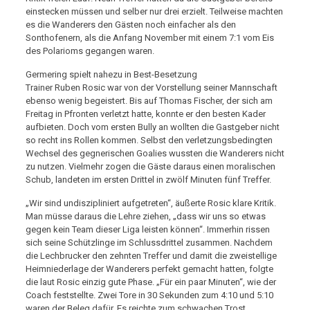
einstecken müssen und selber nur drei erzielt. Teilweise machten
es die Wanderers den Gästen noch einfacher als den
Sonthofenern, als die Anfang November mit einem 7:1 vom Eis
des Polarioms gegangen waren.
Germering spielt nahezu in Best-Besetzung
Trainer Ruben Rosic war von der Vorstellung seiner Mannschaft
ebenso wenig begeistert. Bis auf Thomas Fischer, der sich am
Freitag in Pfronten verletzt hatte, konnte er den besten Kader
aufbieten. Doch vom ersten Bully an wollten die Gastgeber nicht
so recht ins Rollen kommen. Selbst den verletzungsbedingten
Wechsel des gegnerischen Goalies wussten die Wanderers nicht
zu nutzen. Vielmehr zogen die Gäste daraus einen moralischen
Schub, landeten im ersten Drittel in zwölf Minuten fünf Treffer.
„Wir sind undiszipliniert aufgetreten“, äußerte Rosic klare Kritik.
Man müsse daraus die Lehre ziehen, „dass wir uns so etwas
gegen kein Team dieser Liga leisten können“. Immerhin rissen
sich seine Schützlinge im Schlussdrittel zusammen. Nachdem
die Lechbrucker den zehnten Treffer und damit die zweistellige
Heimniederlage der Wanderers perfekt gemacht hatten, folgte
die laut Rosic einzig gute Phase. „Für ein paar Minuten“, wie der
Coach feststellte. Zwei Tore in 30 Sekunden zum 4:10 und 5:10
waren der Beleg dafür. Es reichte zum schwachen Trost,