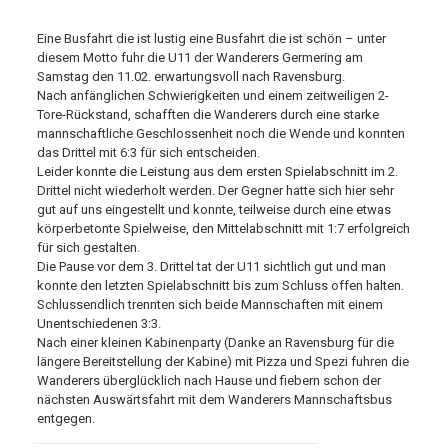
Eine Busfahrt die ist lustig eine Busfahrt die ist schön – unter
diesem Motto fuhr die U11 der Wanderers Germering am
Samstag den 11.02. erwartungsvoll nach Ravensburg.
Nach anfänglichen Schwierigkeiten und einem zeitweiligen 2-
Tore-Rückstand, schafften die Wanderers durch eine starke
mannschaftliche Geschlossenheit noch die Wende und konnten
das Drittel mit 6:3 für sich entscheiden.
Leider konnte die Leistung aus dem ersten Spielabschnitt im 2.
Drittel nicht wiederholt werden. Der Gegner hatte sich hier sehr
gut auf uns eingestellt und konnte, teilweise durch eine etwas
körperbetonte Spielweise, den Mittelabschnitt mit 1:7 erfolgreich
für sich gestalten.
Die Pause vor dem 3. Drittel tat der U11 sichtlich gut und man
konnte den letzten Spielabschnitt bis zum Schluss offen halten.
Schlussendlich trennten sich beide Mannschaften mit einem
Unentschiedenen 3:3.
Nach einer kleinen Kabinenparty (Danke an Ravensburg für die
längere Bereitstellung der Kabine) mit Pizza und Spezi fuhren die
Wanderers überglücklich nach Hause und fiebern schon der
nächsten Auswärtsfahrt mit dem Wanderers Mannschaftsbus
entgegen.