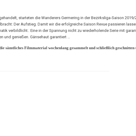
t gehandelt, starteten die Wanderers Germering in der Bezirksliga-Saison 2019
bracht: Der Aufstieg. Damit wir die erfolgreiche Saison Revue passieren lasse
ik verbildlicht.: Eine in der Spannung nicht zu wiederholende Serie mit gara
en und genießen. Gänsehaut garantiert …
die sämtliches Filmmaterial wochenlang gesammelt und schließlich geschnitten u