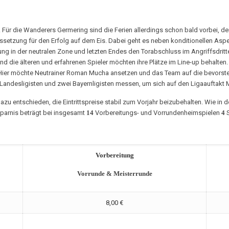
Für die Wanderers Germering sind die Ferien allerdings schon bald vorbei, d
aussetzung für den Erfolg auf dem Eis. Dabei geht es neben konditionellen As
ung in der neutralen Zone und letzten Endes den Torabschluss im Angriffsdritt
d die älteren und erfahrenen Spieler möchten ihre Plätze im Line-up behalten.
 Hier möchte Neutrainer Roman Mucha ansetzen und das Team auf die bevor
andesligisten und zwei Bayernligisten messen, um sich auf den Ligaauftakt M
azu entschieden, die Eintrittspreise stabil zum Vorjahr beizubehalten. Wie in d
sparnis beträgt bei insgesamt
14
Vorbereitungs- und Vorrundenheimspielen
4
S
Vorbereitung
Vorrunde & Meisterrunde
8,00 €