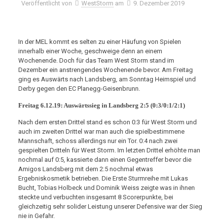
Veröffentlicht von
WestStorm
am
9. Dezember 2019
In der MEL kommt es selten zu einer Häufung von Spielen
innerhalb einer Woche, geschweige denn an einem
Wochenende. Doch für das Team West Storm stand im
Dezember ein anstrengendes Wochenende bevor. Am Freitag
ging es Auswärts nach Landsberg, am Sonntag Heimspiel und
Derby gegen den EC Planegg-Geisenbrunn.
Freitag 6.12.19: Auswärtssieg in Landsberg 2:5 (0:3/0:1/2:1)
Nach dem ersten Drittel stand es schon 0:3 für West Storm und
auch im zweiten Drittel war man auch die spielbestimmene
Mannschaft, schoss allerdings nur ein Tor. 0:4 nach zwei
gespielten Dritteln für West Storm. Im letzten Drittel erhöhte man
nochmal auf 0:5, kassierte dann einen Gegentreffer bevor die
Amigos Landsberg mit dem 2:5 nochmal etwas
Ergebniskosmetik betrieben. Die Erste Sturmreihe mit Lukas
Bucht, Tobias Holbeck und Dominik Weiss zeigte was in ihnen
steckte und verbuchten insgesamt 8 Scorerpunkte, bei
gleichzeitig sehr solider Leistung unserer Defensive war der Sieg
nie in Gefahr.