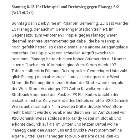
Sonntag 8.12.19: Heimspiel und Derbysieg gegen Planegg 6:2
(3:1/1:0/2:1)
Sonntag dann Derbytime im Polariom Germering. Zu Gast war der
EC Planegg, der auch im Germeringer Stadion trainiert. Im
Gegensatzu zum verlorenen Hinspiel gegen Planegg waren
diesmal mehrere Stammverteidiger dabei, die beim Hinspiel
noch gefehlt hatten, so dass diesmal eine andere Ausgangslage
herrschte. Das Spiel war von schnellen Angriffswechseln
bestimmt, Planegg hatte oft einen hohen Stürmer der auf Konter
lauerte. Doch nach 10 Minuten ging West Storm durch #97
Tobias Holbeck in Führung. Bei doppelter Germeringer Unterzahl
glich Planegg dann aber zum 1:1 aus, allerdings stellte West
Storm die Führung direkt zum Ablauf der Strafe wieder her, als
der West Storm Verteidiger #21 Anton Kawelke von der
Strafbank kommend den Puck zu #9 Phil Kurbis brachte der
eiskalt einnetzte. Kurz vor Ende des Drittels erhöhte #20 Dominik
Weiss unhaltbar auf 3:1. Im zweiten Drittel drückte West Storm
mehr, belohnt wurde dies aber nur durch ein Tor. Auf Zuspiel von
#20 Dominik Weiss schloss #16 Randy Foster im Slot ab und
erhöhte dadurch auf 4:1. Im Dritten und letzten Drittel wollte
Planegg dann den Anschluss und drückte West Storm tief ins
eigene Drittel. Das Planegger Top-Duo erzielte dabei den 4:2