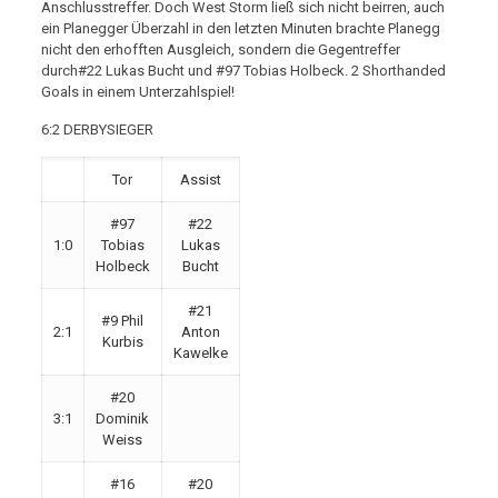
Anschlusstreffer. Doch West Storm ließ sich nicht beirren, auch
ein Planegger Überzahl in den letzten Minuten brachte Planegg
nicht den erhofften Ausgleich, sondern die Gegentreffer
durch#22 Lukas Bucht und #97 Tobias Holbeck. 2 Shorthanded
Goals in einem Unterzahlspiel!
6:2 DERBYSIEGER
Tor
Assist
#97
#22
1:0
Tobias
Lukas
Holbeck
Bucht
#21
#9 Phil
2:1
Anton
Kurbis
Kawelke
#20
3:1
Dominik
Weiss
#16
#20