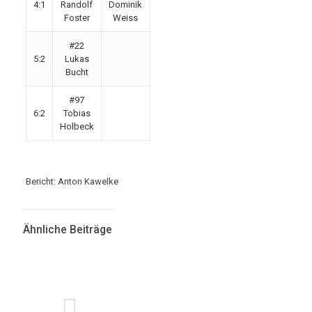
4:1
Randolf
Dominik
Foster
Weiss
#22
5:2
Lukas
Bucht
#97
6:2
Tobias
Holbeck
Bericht: Anton Kawelke
Ähnliche Beiträge