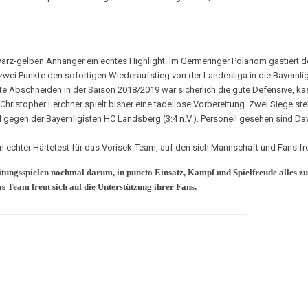
rz-gelben Anhänger ein echtes Highlight. Im Germeringer Polariom gastiert de
zwei Punkte den sofortigen Wiederaufstieg von der Landesliga in die Bayernlig
gute Abschneiden in der Saison 2018/2019 war sicherlich die gute Defensive, 
hristopher Lerchner spielt bisher eine tadellose Vorbereitung. Zwei Siege ste
 gegen der Bayernligisten HC Landsberg (3:4 n.V.). Personell gesehen sind Da
 echter Härtetest für das Vorisek-Team, auf den sich Mannschaft und Fans fr
itungsspielen nochmal darum, in puncto Einsatz, Kampf und Spielfreude alles zu
s Team freut sich auf die Unterstützung ihrer Fans.