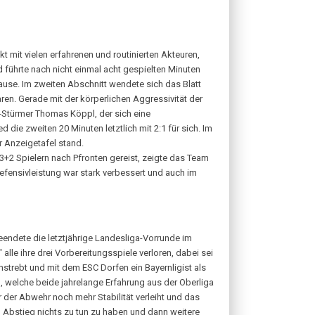
t mit vielen erfahrenen und routinierten Akteuren,
 führte nach nicht einmal acht gespielten Minuten
Pause. Im zweiten Abschnitt wendete sich das Blatt
n. Gerade mit der körperlichen Aggressivität der
s-Stürmer Thomas Köppl, der sich eine
ie zweiten 20 Minuten letztlich mit 2:1 für sich. Im
r Anzeigetafel stand.
+2 Spielern nach Pfronten gereist, zeigte das Team
efensivleistung war stark verbessert und auch im
ndete die letztjährige Landesliga-Vorrunde im
lle ihre drei Vorbereitungsspiele verloren, dabei sei
strebt und mit dem ESC Dorfen ein Bayernligist als
 welche beide jahrelange Erfahrung aus der Oberliga
r der Abwehr noch mehr Stabilität verleiht und das
m Abstieg nichts zu tun zu haben und dann weitere