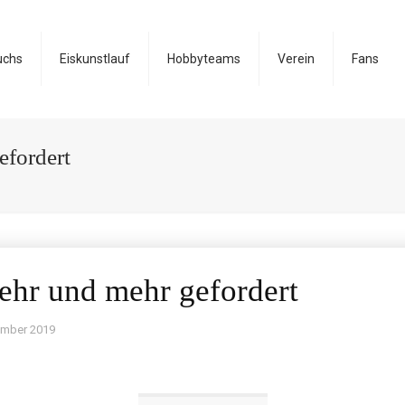
uchs
Eiskunstlauf
Hobbyteams
Verein
Fans
efordert
hr und mehr gefordert
ember 2019