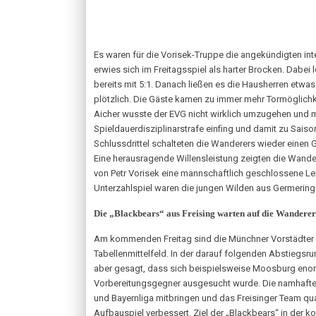
Es waren für die Vorisek-Truppe die angekündigten inte
erwies sich im Freitagsspiel als harter Brocken. Dabei
bereits mit 5:1. Danach ließen es die Hausherren etwas
plötzlich. Die Gäste kamen zu immer mehr Tormöglichk
Aicher wusste der EVG nicht wirklich umzugehen und ma
Spieldauerdisziplinarstrafe einfing und damit zu Saiso
Schlussdrittel schalteten die Wanderers wieder einen 
Eine herausragende Willensleistung zeigten die Wande
von Petr Vorisek eine mannschaftlich geschlossene Lei
Unterzahlspiel waren die jungen Wilden aus Germering
Die „Blackbears“ aus Freising warten auf die Wanderer
Am kommenden Freitag sind die Münchner Vorstädter i
Tabellenmittelfeld. In der darauf folgenden Abstiegsru
aber gesagt, dass sich beispielsweise Moosburg enorm 
Vorbereitungsgegner ausgesucht wurde. Die namhaftes
und Bayernliga mitbringen und das Freisinger Team qual
Aufbauspiel verbessert. Ziel der „Blackbears“ in der 