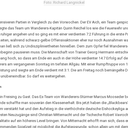
Foto: Richard Langnickel
nsiveren Partien in Vergleich zu den Vorwochen. Der EV Aich, ein Team gespick
 legte das Team um Wanderers-Kapitän Quirin Reichel los wie die Feuerwehr und
 ruhiger angehen und so ging es mit einer verdienten 7:2 Führung in die erste 
eiten, während schwarz-gelbe Offensivaktionen eher nur noch Ausnahmen ware
n ließ sich zu Undiszipliniertheiten hinreißen. Dem zum Opfer fiel Wanderer
nbeginn pausieren muss. Die Mannschaft von Trainer Georg Herrmann entschied d
Gang hoch, so dass am Ende ein auch in der Höhe verdienter 14:7 Erfolg auf de
rers am vergangenen Sonntag im tiefsten Allgäu. Mit einer Rumpftruppe von 13
stung und siegte am Ende verdient mit 3:1. Die am Freitag noch bemängelte D
 unüberwindbar. So darf es weitergehen.
s
n Freising zu Gast. Das Ex-Team von Wanderers-Stürmer Marcus Mooseder bee
nde schaffte man souverän den Klassenerhalt. Bis jetzt haben die „Blackbears“ a
verstärkt hat und den Aufstieg in die vierthöchste deutsche Eishockeyliga an
ten Neuzugänge sind Christian Mitternacht und der Tscheche Robert Vavroch,
itativ auf ein höheres Level bringen. Von Mitternacht erhofft man sich, dass e
kommenden Spielzeit ist möglichst die Aufstiegsrunde, schon allein um mit de