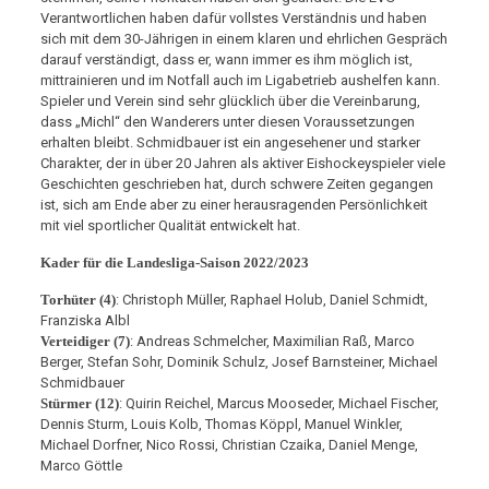
Verantwortlichen haben dafür vollstes Verständnis und haben
sich mit dem 30-Jährigen in einem klaren und ehrlichen Gespräch
darauf verständigt, dass er, wann immer es ihm möglich ist,
mittrainieren und im Notfall auch im Ligabetrieb aushelfen kann.
Spieler und Verein sind sehr glücklich über die Vereinbarung,
dass „Michl“ den Wanderers unter diesen Voraussetzungen
erhalten bleibt. Schmidbauer ist ein angesehener und starker
Charakter, der in über 20 Jahren als aktiver Eishockeyspieler viele
Geschichten geschrieben hat, durch schwere Zeiten gegangen
ist, sich am Ende aber zu einer herausragenden Persönlichkeit
mit viel sportlicher Qualität entwickelt hat.
Kader für die Landesliga-Saison 2022/2023
Torhüter (4)
: Christoph Müller, Raphael Holub, Daniel Schmidt,
Franziska Albl
Verteidiger (7)
: Andreas Schmelcher, Maximilian Raß, Marco
Berger, Stefan Sohr, Dominik Schulz, Josef Barnsteiner, Michael
Schmidbauer
Stürmer (12)
: Quirin Reichel, Marcus Mooseder, Michael Fischer,
Dennis Sturm, Louis Kolb, Thomas Köppl, Manuel Winkler,
Michael Dorfner, Nico Rossi, Christian Czaika, Daniel Menge,
Marco Göttle