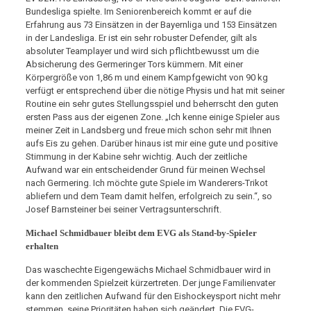
Bundesliga spielte. Im Seniorenbereich kommt er auf die
Erfahrung aus 73 Einsätzen in der Bayernliga und 153 Einsätzen
in der Landesliga. Er ist ein sehr robuster Defender, gilt als
absoluter Teamplayer und wird sich pflichtbewusst um die
Absicherung des Germeringer Tors kümmern. Mit einer
Körpergröße von 1,86 m und einem Kampfgewicht von 90 kg
verfügt er entsprechend über die nötige Physis und hat mit seiner
Routine ein sehr gutes Stellungsspiel und beherrscht den guten
ersten Pass aus der eigenen Zone. „Ich kenne einige Spieler aus
meiner Zeit in Landsberg und freue mich schon sehr mit Ihnen
aufs Eis zu gehen. Darüber hinaus ist mir eine gute und positive
Stimmung in der Kabine sehr wichtig. Auch der zeitliche
Aufwand war ein entscheidender Grund für meinen Wechsel
nach Germering. Ich möchte gute Spiele im Wanderers-Trikot
abliefern und dem Team damit helfen, erfolgreich zu sein.“, so
Josef Barnsteiner bei seiner Vertragsunterschrift.
Michael Schmidbauer bleibt dem EVG als Stand-by-Spieler
erhalten
Das waschechte Eigengewächs Michael Schmidbauer wird in
der kommenden Spielzeit kürzertreten. Der junge Familienvater
kann den zeitlichen Aufwand für den Eishockeysport nicht mehr
stemmen, seine Prioritäten haben sich geändert. Die EVG-