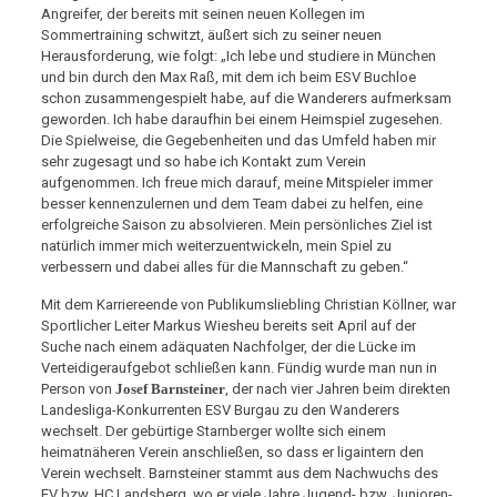
Angreifer, der bereits mit seinen neuen Kollegen im
Sommertraining schwitzt, äußert sich zu seiner neuen
Herausforderung, wie folgt: „Ich lebe und studiere in München
und bin durch den Max Raß, mit dem ich beim ESV Buchloe
schon zusammengespielt habe, auf die Wanderers aufmerksam
geworden. Ich habe daraufhin bei einem Heimspiel zugesehen.
Die Spielweise, die Gegebenheiten und das Umfeld haben mir
sehr zugesagt und so habe ich Kontakt zum Verein
aufgenommen. Ich freue mich darauf, meine Mitspieler immer
besser kennenzulernen und dem Team dabei zu helfen, eine
erfolgreiche Saison zu absolvieren. Mein persönliches Ziel ist
natürlich immer mich weiterzuentwickeln, mein Spiel zu
verbessern und dabei alles für die Mannschaft zu geben.“
Mit dem Karriereende von Publikumsliebling Christian Köllner, war
Sportlicher Leiter Markus Wiesheu bereits seit April auf der
Suche nach einem adäquaten Nachfolger, der die Lücke im
Verteidigeraufgebot schließen kann. Fündig wurde man nun in
Person von
Josef Barnsteiner
, der nach vier Jahren beim direkten
Landesliga-Konkurrenten ESV Burgau zu den Wanderers
wechselt. Der gebürtige Starnberger wollte sich einem
heimatnäheren Verein anschließen, so dass er ligaintern den
Verein wechselt. Barnsteiner stammt aus dem Nachwuchs des
EV bzw. HC Landsberg, wo er viele Jahre Jugend- bzw. Junioren-