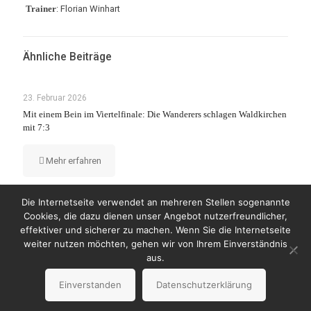
Trainer
: Florian Winhart
Ähnliche Beiträge
23. Februar 2026
Mit einem Bein im Viertelfinale: Die Wanderers schlagen Waldkirchen
mit 7:3
Mehr erfahren
Die Internetseite verwendet an mehreren Stellen sogenannte
Cookies, die dazu dienen unser Angebot nutzerfreundlicher,
effektiver und sicherer zu machen. Wenn Sie die Internetseite
weiter nutzen möchten, gehen wir von Ihrem Einverständnis
© Copyright 2023 by Wanderers Germering
aus.
Impressum
Datenschutzerklärung
Einverstanden
Datenschutzerklärung