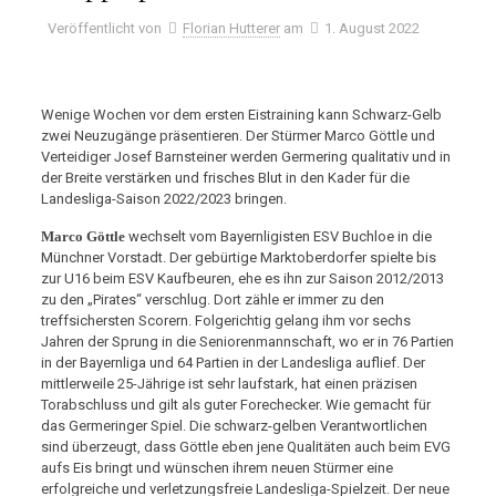
Veröffentlicht von
Florian Hutterer
am
1. August 2022
Wenige Wochen vor dem ersten Eistraining kann Schwarz-Gelb
zwei Neuzugänge präsentieren. Der Stürmer Marco Göttle und
Verteidiger Josef Barnsteiner werden Germering qualitativ und in
der Breite verstärken und frisches Blut in den Kader für die
Landesliga-Saison 2022/2023 bringen.
Marco Göttle
wechselt vom Bayernligisten ESV Buchloe in die
Münchner Vorstadt. Der gebürtige Marktoberdorfer spielte bis
zur U16 beim ESV Kaufbeuren, ehe es ihn zur Saison 2012/2013
zu den „Pirates“ verschlug. Dort zähle er immer zu den
treffsichersten Scorern. Folgerichtig gelang ihm vor sechs
Jahren der Sprung in die Seniorenmannschaft, wo er in 76 Partien
in der Bayernliga und 64 Partien in der Landesliga auflief. Der
mittlerweile 25-Jährige ist sehr laufstark, hat einen präzisen
Torabschluss und gilt als guter Forechecker. Wie gemacht für
das Germeringer Spiel. Die schwarz-gelben Verantwortlichen
sind überzeugt, dass Göttle eben jene Qualitäten auch beim EVG
aufs Eis bringt und wünschen ihrem neuen Stürmer eine
erfolgreiche und verletzungsfreie Landesliga-Spielzeit. Der neue