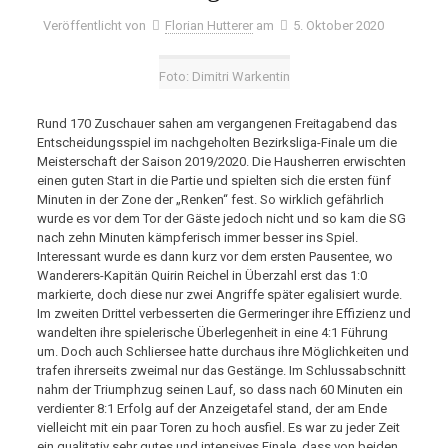
Veröffentlicht von
Florian Hutterer
am
5. Oktober 2020
Foto: Dimitri Warkentin
Rund 170 Zuschauer sahen am vergangenen Freitagabend das
Entscheidungsspiel im nachgeholten Bezirksliga-Finale um die
Meisterschaft der Saison 2019/2020. Die Hausherren erwischten
einen guten Start in die Partie und spielten sich die ersten fünf
Minuten in der Zone der „Renken“ fest. So wirklich gefährlich
wurde es vor dem Tor der Gäste jedoch nicht und so kam die SG
nach zehn Minuten kämpferisch immer besser ins Spiel.
Interessant wurde es dann kurz vor dem ersten Pausentee, wo
Wanderers-Kapitän Quirin Reichel in Überzahl erst das 1:0
markierte, doch diese nur zwei Angriffe später egalisiert wurde.
Im zweiten Drittel verbesserten die Germeringer ihre Effizienz und
wandelten ihre spielerische Überlegenheit in eine 4:1 Führung
um. Doch auch Schliersee hatte durchaus ihre Möglichkeiten und
trafen ihrerseits zweimal nur das Gestänge. Im Schlussabschnitt
nahm der Triumphzug seinen Lauf, so dass nach 60 Minuten ein
verdienter 8:1 Erfolg auf der Anzeigetafel stand, der am Ende
vielleicht mit ein paar Toren zu hoch ausfiel. Es war zu jeder Zeit
ein qualitativ sehr gutes und intensives Finale, dass von beiden