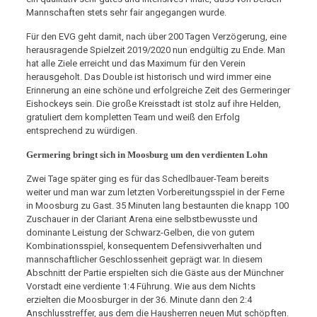
Mannschaften stets sehr fair angegangen wurde.
Für den EVG geht damit, nach über 200 Tagen Verzögerung, eine
herausragende Spielzeit 2019/2020 nun endgültig zu Ende. Man
hat alle Ziele erreicht und das Maximum für den Verein
herausgeholt. Das Double ist historisch und wird immer eine
Erinnerung an eine schöne und erfolgreiche Zeit des Germeringer
Eishockeys sein. Die große Kreisstadt ist stolz auf ihre Helden,
gratuliert dem kompletten Team und weiß den Erfolg
entsprechend zu würdigen.
Germering bringt sich in Moosburg um den verdienten Lohn
Zwei Tage später ging es für das Schedlbauer-Team bereits
weiter und man war zum letzten Vorbereitungsspiel in der Ferne
in Moosburg zu Gast. 35 Minuten lang bestaunten die knapp 100
Zuschauer in der Clariant Arena eine selbstbewusste und
dominante Leistung der Schwarz-Gelben, die von gutem
Kombinationsspiel, konsequentem Defensivverhalten und
mannschaftlicher Geschlossenheit geprägt war. In diesem
Abschnitt der Partie erspielten sich die Gäste aus der Münchner
Vorstadt eine verdiente 1:4 Führung. Wie aus dem Nichts
erzielten die Moosburger in der 36. Minute dann den 2:4
Anschlusstreffer, aus dem die Hausherren neuen Mut schöpften.