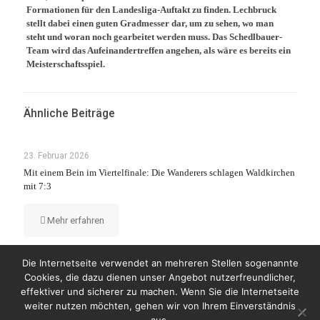
Formationen für den Landesliga-Auftakt zu finden. Lechbruck
stellt dabei einen guten Gradmesser dar, um zu sehen, wo man
steht und woran noch gearbeitet werden muss. Das Schedlbauer-
Team wird das Aufeinandertreffen angehen, als wäre es bereits ein
Meisterschaftsspiel.
Ähnliche Beiträge
23. Februar 2026
Mit einem Bein im Viertelfinale: Die Wanderers schlagen Waldkirchen
mit 7:3
Mehr erfahren
Die Internetseite verwendet an mehreren Stellen sogenannte
Cookies, die dazu dienen unser Angebot nutzerfreundlicher,
effektiver und sicherer zu machen. Wenn Sie die Internetseite
weiter nutzen möchten, gehen wir von Ihrem Einverständnis
© Copyright 2023 by Wanderers Germering