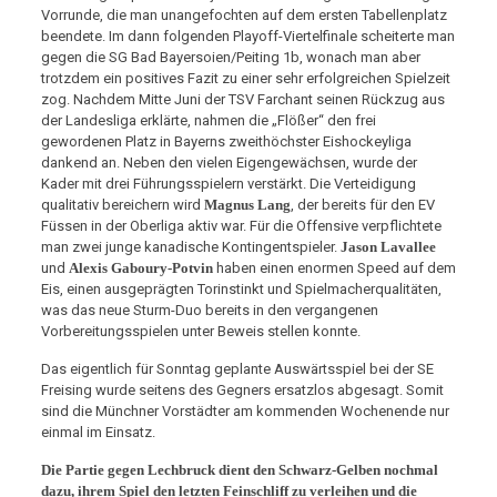
Vorrunde, die man unangefochten auf dem ersten Tabellenplatz
beendete. Im dann folgenden Playoff-Viertelfinale scheiterte man
gegen die SG Bad Bayersoien/Peiting 1b, wonach man aber
trotzdem ein positives Fazit zu einer sehr erfolgreichen Spielzeit
zog. Nachdem Mitte Juni der TSV Farchant seinen Rückzug aus
der Landesliga erklärte, nahmen die „Flößer“ den frei
gewordenen Platz in Bayerns zweithöchster Eishockeyliga
dankend an. Neben den vielen Eigengewächsen, wurde der
Kader mit drei Führungsspielern verstärkt. Die Verteidigung
qualitativ bereichern wird
Magnus Lang
, der bereits für den EV
Füssen in der Oberliga aktiv war. Für die Offensive verpflichtete
man zwei junge kanadische Kontingentspieler.
Jason Lavallee
und
Alexis Gaboury-Potvin
haben einen enormen Speed auf dem
Eis, einen ausgeprägten Torinstinkt und Spielmacherqualitäten,
was das neue Sturm-Duo bereits in den vergangenen
Vorbereitungsspielen unter Beweis stellen konnte.
Das eigentlich für Sonntag geplante Auswärtsspiel bei der SE
Freising wurde seitens des Gegners ersatzlos abgesagt. Somit
sind die Münchner Vorstädter am kommenden Wochenende nur
einmal im Einsatz.
Die Partie gegen Lechbruck dient den Schwarz-Gelben nochmal
dazu, ihrem Spiel den letzten Feinschliff zu verleihen und die