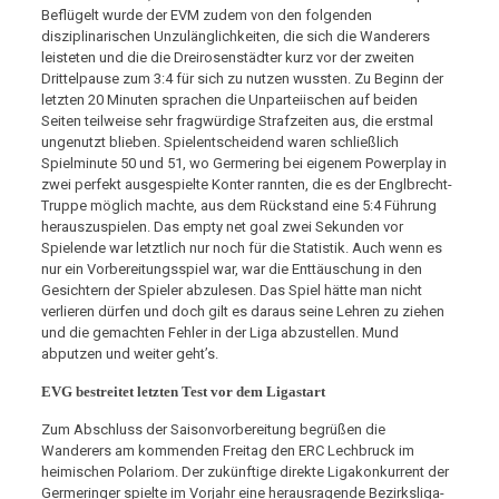
Beflügelt wurde der EVM zudem von den folgenden
disziplinarischen Unzulänglichkeiten, die sich die Wanderers
leisteten und die die Dreirosenstädter kurz vor der zweiten
Drittelpause zum 3:4 für sich zu nutzen wussten. Zu Beginn der
letzten 20 Minuten sprachen die Unparteiischen auf beiden
Seiten teilweise sehr fragwürdige Strafzeiten aus, die erstmal
ungenutzt blieben. Spielentscheidend waren schließlich
Spielminute 50 und 51, wo Germering bei eigenem Powerplay in
zwei perfekt ausgespielte Konter rannten, die es der Englbrecht-
Truppe möglich machte, aus dem Rückstand eine 5:4 Führung
herauszuspielen. Das empty net goal zwei Sekunden vor
Spielende war letztlich nur noch für die Statistik. Auch wenn es
nur ein Vorbereitungsspiel war, war die Enttäuschung in den
Gesichtern der Spieler abzulesen. Das Spiel hätte man nicht
verlieren dürfen und doch gilt es daraus seine Lehren zu ziehen
und die gemachten Fehler in der Liga abzustellen. Mund
abputzen und weiter geht’s.
EVG bestreitet letzten Test vor dem Ligastart
Zum Abschluss der Saisonvorbereitung begrüßen die
Wanderers am kommenden Freitag den ERC Lechbruck im
heimischen Polariom. Der zukünftige direkte Ligakonkurrent der
Germeringer spielte im Vorjahr eine herausragende Bezirksliga-