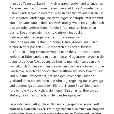
man das Team punktuell mit vielversprechenden und talentierten
Akteuren aus den Juniorenbereich verstärkt. Die Angreifer Sami
Baloch und Benjamin Katerbau wagen den Schritt aus der DNL in
die Senioren Landesliga und Verteidiger Christoph Peter stammt
aus dem Nachwuchs des TSV Peißenberg, wo er im Vorjahr auch
das ein oder andere Match für die 1. Mannschaft bestreiten
durfte. Besonders wichtig sind darüber hinaus die
Vertragsverlängerungen mit den Topscorern und
Führungsspielern Bastian Grundner, Daniel Anderl und Julian
Kraus. In der Spielzeit 22/23 möchten die Forster besser
performen, belegte man im Vorjahr nach der Vorrunde nur den
vorletzten Tabellenplatz mit den meisten Gegentoren. Auch in der
dann folgenden Abstiegsrunde konnte man nicht zulegen und
war letztlich Schlusslicht im Klassement. Da die endlose Corona-
Pandemie jedoch den sportlichen Wettbewerb stark beeinflusst
und punktuell verzerrt hat, hat sich der Bayerische Eissport-
Verband dazu entschieden, die Abstiegsregelung für Bayernliga
und Landesliga auszusetzen. Für die „Nature Boyz“ bietet sich
folglich die Möglichkeit, in der neuen Saison unter Beweis zu
stellen, dass man zurecht in der Landesliga spielt.
Gegen den namhaft gut besetzten und eingespielten Gegner will
man sich, trotz intensiver Trainingseinheiten, so teuer wie möglich
verkaufen. Man selbst hat einen sehr starken Kader und verfolgt