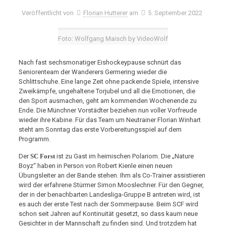
Veröffentlicht von
Florian Hutterer
am
5. September 2022
Foto: Wolfgang Maisch by VideoWolf
Nach fast sechsmonatiger Eishockeypause schnürt das
Seniorenteam der Wanderers Germering wieder die
Schlittschuhe. Eine lange Zeit ohne packende Spiele, intensive
Zweikämpfe, ungehaltene Torjubel und all die Emotionen, die
den Sport ausmachen, geht am kommenden Wochenende zu
Ende. Die Münchner Vorstädter beziehen nun voller Vorfreude
wieder ihre Kabine. Für das Team um Neutrainer Florian Winhart
steht am Sonntag das erste Vorbereitungsspiel auf dem
Programm.
Der
SC Forst
ist zu Gast im heimischen Polariom. Die „Nature
Boyz“ haben in Person von Robert Kienle einen neuen
Übungsleiter an der Bande stehen. Ihm als Co-Trainer assistieren
wird der erfahrene Stürmer Simon Mooslechner. Für den Gegner,
der in der benachbarten Landesliga-Gruppe B antreten wird, ist
es auch der erste Test nach der Sommerpause. Beim SCF wird
schon seit Jahren auf Kontinuität gesetzt, so dass kaum neue
Gesichter in der Mannschaft zu finden sind. Und trotzdem hat