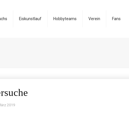
uchs
Eiskunstlauf
Hobbyteams
Verein
Fans
ersuche
März 2019