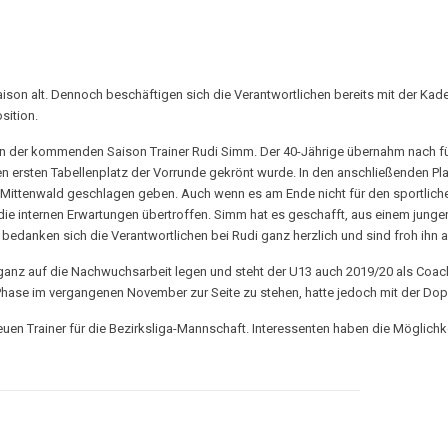
ison alt. Dennoch beschäftigen sich die Verantwortlichen bereits mit der Kad
sition.
n der kommenden Saison Trainer Rudi Simm. Der 40-Jährige übernahm nach fünf
n ersten Tabellenplatz der Vorrunde gekrönt wurde. In den anschließenden Pl
Mittenwald geschlagen geben. Auch wenn es am Ende nicht für den sportlichen 
ie internen Erwartungen übertroffen. Simm hat es geschafft, aus einem junge
 bedanken sich die Verantwortlichen bei Rudi ganz herzlich und sind froh ihn 
ganz auf die Nachwuchsarbeit legen und steht der U13 auch 2019/20 als Coac
Phase im vergangenen November zur Seite zu stehen, hatte jedoch mit der Do
en Trainer für die Bezirksliga-Mannschaft. Interessenten haben die Möglichk